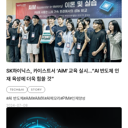
SK하이닉스, 카이스트서 ‘AiM’ 교육 실시…“AI 반도체 인
재 육성에 더욱 힘쓸 것”
TECH&AI
STORY
AI 반도체
AiM
AiMX
AI메모리
PIM
인재양성
2024-07-08