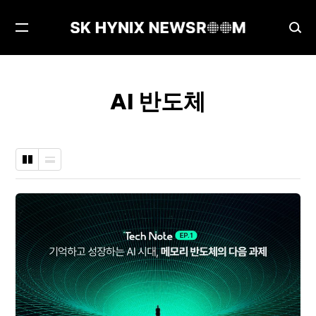
메
검
뉴
색
열
창
기
열
AI 반도체
기
바
나
둑
열
판
형
형