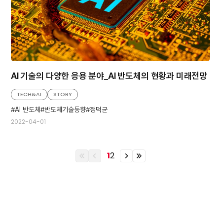
AI 기술의 다양한 응용 분야_AI 반도체의 현황과 미래전망
TECH&AI
STORY
AI 반도체
반도체기술동향
정덕균
2022-04-01
1
2
이
이
이
이
전
전
전
전
열
페
페
열
번
이
이
번
째
지
지
째
페
페