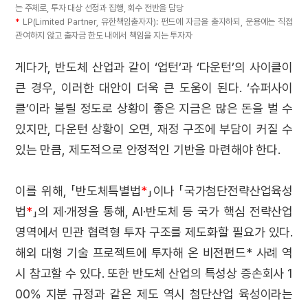
는 주체로, 투자 대상 선정과 집행, 회수 전반을 담당
*
LP(Limited Partner, 유한책임출자자): 펀드에 자금을 출자하되, 운용에는 직접
관여하지 않고 출자금 한도 내에서 책임을 지는 투자자
게다가, 반도체 산업과 같이 ‘업턴’과 ‘다운턴’의 사이클이
큰 경우, 이러한 대안이 더욱 큰 도움이 된다. ‘슈퍼사이
클’이라 불릴 정도로 상황이 좋은 지금은 많은 돈을 벌 수
있지만, 다운턴 상황이 오면
,
재정 구조에 부담이 커질 수
있는 만큼, 제도적으로 안정적인 기반을 마련해야 한다.
이를 위해, 「반도체특별법
*
」이나 「국가첨단전략산업육성
법
*
」의 제·개정을 통해, AI·반도체 등 국가 핵심 전략산업
영역에서 민관 협력형 투자 구조를 제도화할 필요가 있다.
해외 대형 기술 프로젝트에 투자해 온 비전펀드* 사례 역
시 참고할 수 있다. 또한 반도체 산업의 특성상 증손회사 1
00% 지분 규정과 같은 제도 역시 첨단산업 육성이라는