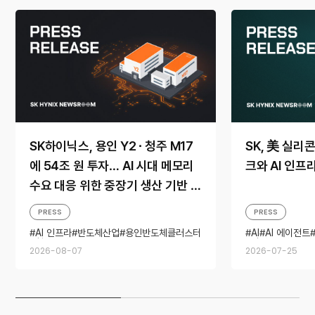
SK하이닉스, 용인 Y2 ∙ 청주 M17
SK, 美 실리
에 54조 원 투자… AI 시대 메모리
크와 AI 인프
수요 대응 위한 중장기 생산 기반 확
보
PRESS
PRESS
AI 인프라
반도체산업
용인반도체클러스터
AI
AI 에이전트
청주캠퍼스
빅테크
파트너
2026-08-07
2026-07-25