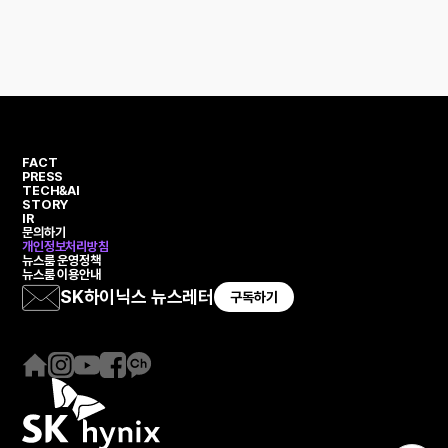
FACT
PRESS
TECH&AI
STORY
IR
문의하기
개인정보처리방침
뉴스룸 운영정책
뉴스룸 이용안내
SK하이닉스 뉴스레터
구독하기
홈
인
유
페
카
페
스
튜
이
카
이
타
브
스
오
지
그
북
채