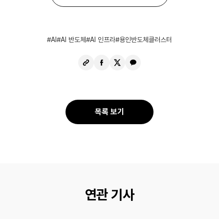
AI
AI 반도체
AI 인프라
용인반도체클러스터
URL
페
X
카
복
이
공
카
사
스
유
오
북
톡
공
공
목록 보기
유
유
연관 기사