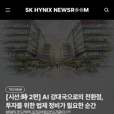
메
검
뉴
색
열
창
[시선:時 2편] AI 강대국으로의 전환점, 투자를 위한 법제 정비가 필요한 순간
TECH&AI
기
열
기
TECH&AI
[시선:時 2편] AI 강대국으로의 전환점,
투자를 위한 법제 정비가 필요한 순간
AI
AI 반도체
AI 인프라
용인반도체클러스터