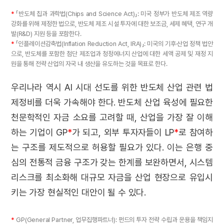
*
「반도체 칩과 과학법(Chips and Science Act)」: 미국 정부가 반도체 제조 역량
강화를 위해 제정한 법으로, 반도체 제조 시설 투자에 대한 보조금, 세제 혜택, 연구 개
발(R&D) 지원 등을 포함한다.
*
「인플레이션감축법(Inflation Reduction Act, IRA)」: 미국의 기후·산업 정책 법안
으로, 반도체를 포함한 첨단 제조업과 청정에너지 산업에 대한 세액 공제 및 재정 지
원을 통해 전략 산업의 자국 내 생산을 유도하는 것을 목표로 한다.
우리나라 역시
AI
시대 선도를 위한 반도체 산업 관련 법
제정비를 더욱 가속해야 한다
.
반도체 산업 육성에 필요한
천문학적인 자금 소요를 고려할 때, 산업을 가장 잘 이해
하는 기업이 GP
*
가 되고, 외부 투자자들이 LP
*
로 참여하
는 구조를 제도적으로 허용할 필요가 있다. 이는 은행 중
심의 전통적 금융 구조가 갖는 한계를 보완하면서, 시스템
리스크를 최소화해 대규모 자금을 산업 현장으로 유입시
키는 가장 현실적인 대안이 될 수 있다.
*
GP(General Partner, 업무집행파트너): 펀드의 투자 전략 수립과 운용을 책임지