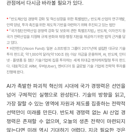
관점에서 다시금 바라볼 필요가 있다.
*
「반도체산업 경쟁력 강화 및 혁신성장을 위한 특별법안」: 반도체 산업의 연구개발,
인력 양성, 투자 촉진을 위한 제도적 기반을 마련하기 위해 추진되고 있는 법안
*
「국가첨단전략산업 경쟁력 강화 및 보호에 관한 특별조치법」: 반도체, 이차전지 등
국가 전략산업을 지정해 규제 완화와 재정·행정 지원을 제공하기 위한 법적 근거를 담
고 있다.
*
비전펀드(Vision Fund): 일본 소프트뱅크 그룹이 2017년에 설립한 대규모 기술
투자 펀드로, 약 1,000억 달러(약 100조 원) 이상 자금을 운용하며, AI, 반도체, 인터
넷 · 플랫폼 등 첨단 기술기업에 집중 투자하는 세계 최대급 벤처캐피털형 투자 펀드
다. 대표적으로 ARM, 우버(Uber), 엔비디아 등 글로벌 기술 기업에 전략적 투자를
진행해 왔다.
AI가 촉발한 파괴적 혁신의 시대에 국가 경쟁력은 선언을
넘어 구체적인 실행으로 완성된다
.
기술의 방향을 읽고,
가장 잘할 수 있는 영역에 자원과 제도를 집중하는 전략적
선택만이 미래를 만든다. 반도체 경쟁력 없는 AI 산업 경
쟁력은 존재할 수 없으며, 오늘의 생존 전략이 마련되지
않는다면 미래 역시 기대하기 어렵다. 지금 필요한 것은