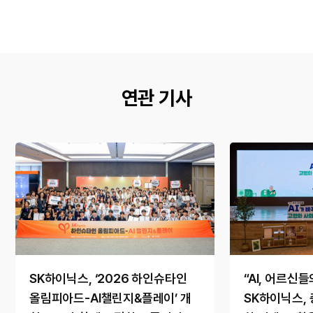
연관 기사
SK하이닉스, ‘2026 하인슈타인
“AI, 어르신
올림피아드-AI챌린지&플레이’ 개
SK하이닉스, 