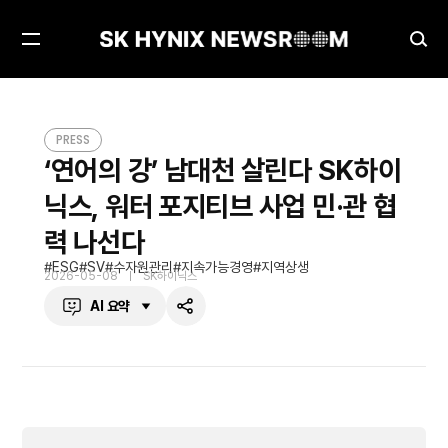
메
검
뉴
색
열
창
‘연어의 강’ 남대천 살린다 SK하이닉스, 워터 포지티브 사업 민·관 협력 나선다
PRESS
기
열
PRESS
기
‘연어의 강’ 남대천 살린다 SK하이
닉스, 워터 포지티브 사업 민·관 협
력 나선다
ESG
SV
수자원관리
지속가능경영
지역상생
2026-05-08
SK하이닉스
AI 요약
공
유
하
기