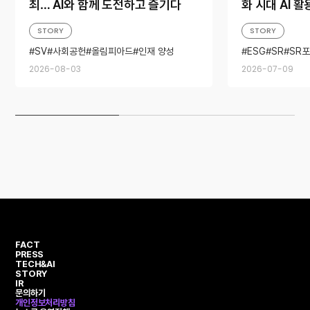
최… AI와 함께 도전하고 즐기다
화 시대 AI 
STORY
STORY
SV
사회공헌
올림피아드
인재 양성
ESG
SR
SR
하인슈타인
지속가능경영
충
2026-08-03
2026-07-09
FACT
PRESS
TECH&AI
STORY
IR
문의하기
개인정보처리방침