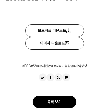
보도자료 다운로드
이미지 다운로드
ESG
SV
수자원관리
지속가능경영
지역상생
URL
페
X
카
복
이
공
카
사
스
유
오
북
톡
공
공
목록 보기
유
유