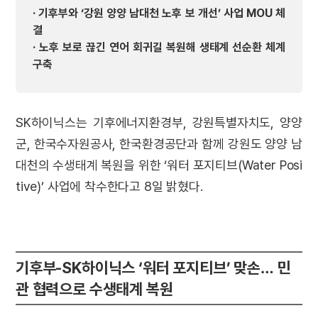
· 기후부와 ‘강원 양양 남대천 노후 보 개선’ 사업 MOU 체
결
· 노후 보로 끊긴 연어 회귀길 복원해 생태계 선순환 체계
구축
SK
하이닉스는 기후에너지환경부
,
강원특별자치도
,
양양
군
,
한국수자원공사
,
한국환경공단과 함께 강원도 양양 남
대천의 수생태계 복원을 위한 ‘워터 포지티브
(Water Posi
tive)
’ 사업에 착수한다고
8
일 밝혔다
.
기후부-SK하이닉스 ‘워터 포지티브’ 맞손… 민
관 협력으로 수생태계 복원