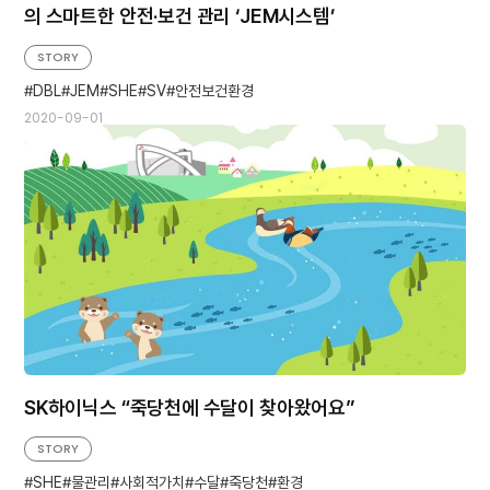
의 스마트한 안전·보건 관리 ‘JEM시스템’
STORY
DBL
JEM
SHE
SV
안전보건환경
2020-09-01
SK하이닉스 “죽당천에 수달이 찾아왔어요”
STORY
SHE
물관리
사회적가치
수달
죽당천
환경