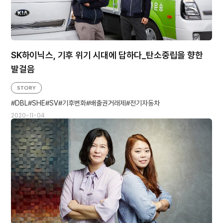
SK하이닉스, 기후 위기 시대에 답하다_탄소중립을 향한
발걸음
STORY
DBL
SHE
SV
기후변화
배출권거래제
전기자동차
2020-11-04