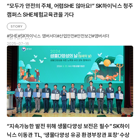
“모두가 안전의 주체, 어렵SHE 않아요!” SK하이닉스 청주
캠퍼스 SHE체험교육관을 가다
STORY
SHE
SK하이닉스 앰버서더
산업안전
안전보건
앰버서더
지속가능경영
2025-07-16
“지속가능한 발전 위해 생물다양성 보전은 필수” SK하이
닉스 이동관 TL, ‘생물다양성 유공 환경부장관 표창’ 수상