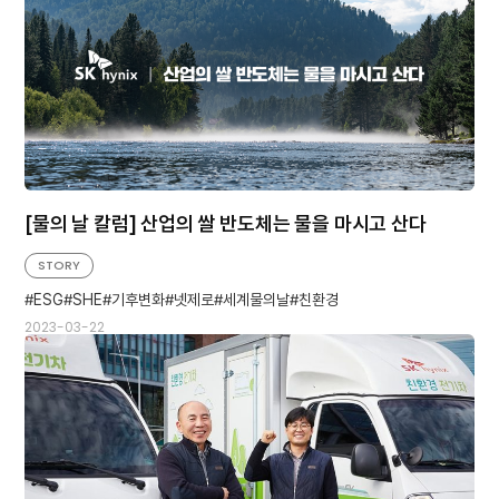
[물의 날 칼럼] 산업의 쌀 반도체는 물을 마시고 산다
STORY
ESG
SHE
기후변화
넷제로
세계물의날
친환경
2023-03-22