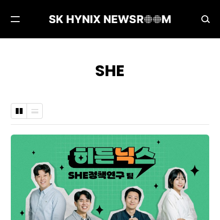
메
검
뉴
색
열
창
기
열
SHE
기
바
나
둑
열
판
형
형