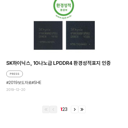
SK하이닉스, 10나노급 LPDDR4 환경성적표지 인증
PRESS
2019보도자료
SHE
2019-12-20
1
2
3
이
이
이
이
전
전
전
전
열
페
페
열