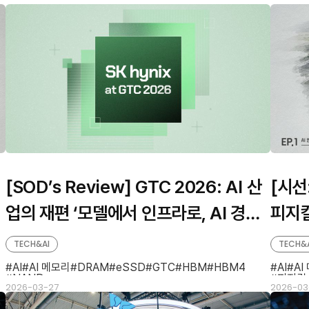
[SOD’s Review] GTC 2026: AI 산
[시선
업의 재편 ‘모델에서 인프라로, AI 경쟁
피지컬
의 변화와 SK하이닉스의 역할’
하다
TECH&AI
TECH&
AI
AI 메모리
DRAM
eSSD
GTC
HBM
HBM4
AI
AI
NAND
피지컬 
2026-03-27
2026-03