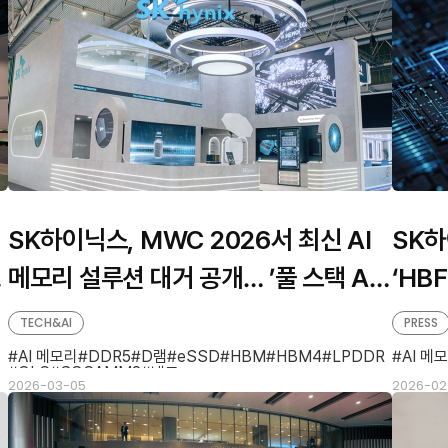
SK하이닉스, MWC 2026서 최신 AI
SK하
제
메모리 설루션 대거 공개… ’풀 스택 AI
‘HB
메모리 크리에이터’로서 기술 역량 뽐내
TECH&AI
PRESS
AI 메모리
DDR5
D램
eSSD
HBM
HBM4
LPDDR
AI 메
QLC
SOCAMM2
낸드
2026-03-05
2026-02