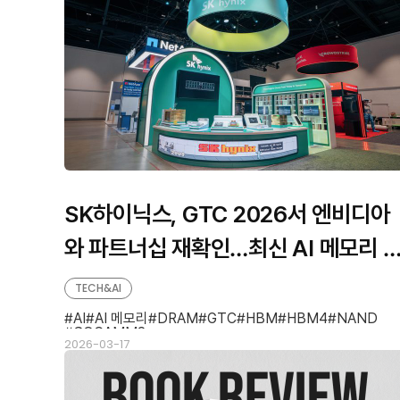
SK하이닉스, GTC 2026서 엔비디아
와 파트너십 재확인…최신 AI 메모리 
품 포트폴리오도 공개
TECH&AI
AI
AI 메모리
DRAM
GTC
HBM
HBM4
NAND
SOCAMM2
2026-03-17