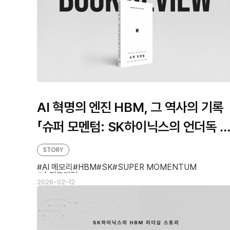
AI 혁명의 엔진 HBM, 그 역사의 기록
「슈퍼 모멘텀: SK하이닉스의 언더독 
토리」 서평
STORY
AI 메모리
HBM
SK
SUPER MOMENTUM
슈퍼모멘텀
2026-02-12