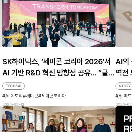
SK하이닉스, ‘세미콘 코리아 2026’서
AI의
스
AI 기반 R&D 혁신 방향성 공유… ”글로
역전 
벌 기술 리더십 재확인”
TECH&AI
STORY
AI 메모리
세미콘
세미콘코리아
AI 메
슈퍼모
2026-02-12
2026-02-