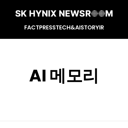
FACT
PRESS
TECH&AI
STORY
IR
AI 메모리