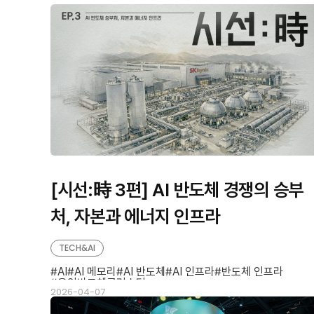
판
형
형
[시선:時 3편] AI 반도체 경쟁의 승부
처, 자본과 에너지 인프라
TECH&AI
AI
AI 메모리
AI 반도체
AI 인프라
반도체 인프라
용인반도체클러스터
2026-04-07