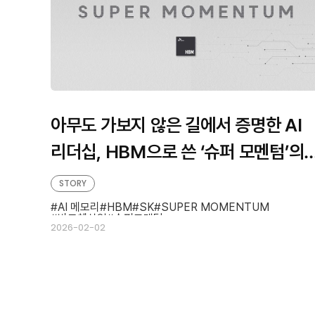
아무도 가보지 않은 길에서 증명한 AI
리더십, HBM으로 쓴 ‘슈퍼 모멘텀’의
기록
STORY
AI 메모리
HBM
SK
SUPER MOMENTUM
반도체산업
슈퍼모멘텀
2026-02-02