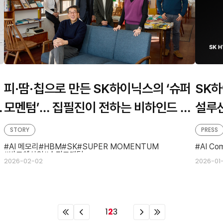
피·땀·칩으로 만든 SK하이닉스의 ‘슈퍼
SK하
모멘텀’… 집필진이 전하는 비하인드 스
설루션
토리
STORY
PRESS
AI 메모리
HBM
SK
SUPER MOMENTUM
AI Co
반도체산업
슈퍼모멘텀
2026-02-02
2026-01
이
이
이
이
1
2
3
전
전
전
전