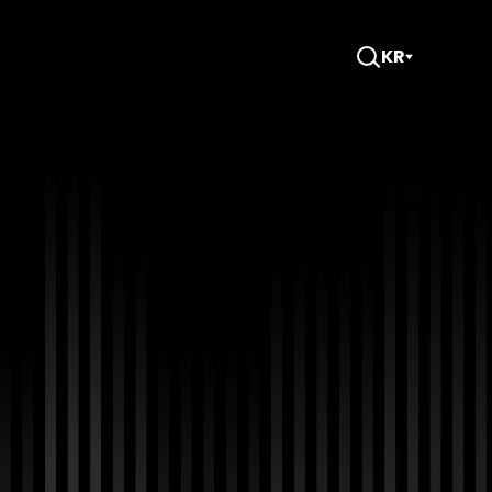
KR
검
색
창
열
기