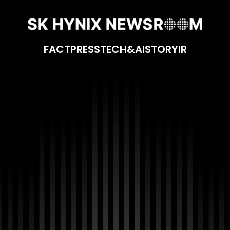
FACT
PRESS
TECH&AI
STORY
IR
니다