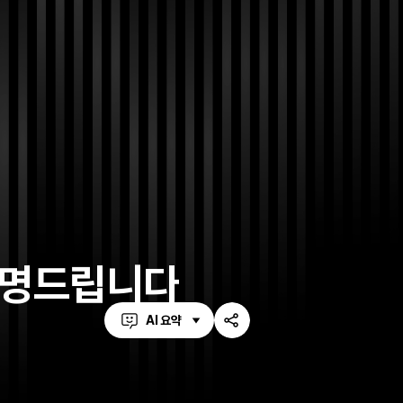
설명드립니다
AI 요약
공
유
하
기