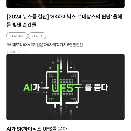
[2024 뉴스룸 결산] ‘SK하이닉스 르네상스의 원년’ 올해
를 빛낸 순간들
TECH&AI
STORY
AI메모리
SV
기업문화
사회적가치
연말결산
2024-12-31
AI가 SK하이닉스 UFS를 묻다