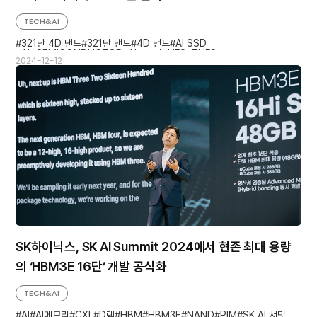
TECH&AI
321단 4D 낸드
321단 낸드
4D 낸드
AI SSD
AI&SEMICONDUCTOR
AI메모리
UFS
ZUFS
2024-12-12
SK하이닉스, SK AI Summit 2024에서 현존 최대 용량
의 ‘HBM3E 16단’ 개발 공식화
TECH&AI
AI
AI메모리
CXL
D램
HBM
HBM3E
NAND
PIM
SK AI 서밋