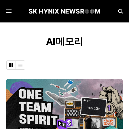
메
검
뉴
색
열
창
기
열
AI메모리
기
바
나
둑
열
판
형
형