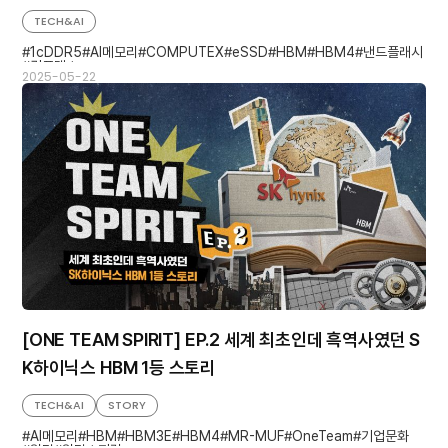
TECH&AI
1cDDR5
AI메모리
COMPUTEX
eSSD
HBM
HBM4
낸드플래시
컴퓨텍스
2025-05-22
[ONE TEAM SPIRIT] EP.2 세계 최초인데 흑역사였던 S
K하이닉스 HBM 1등 스토리
TECH&AI
STORY
AI메모리
HBM
HBM3E
HBM4
MR-MUF
OneTeam
기업문화