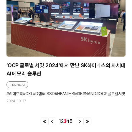
‘OCP 글로벌 서밋 2024’에서 만난 SK하이닉스의 차세대
AI 메모리 솔루션
TECH&AI
AI메모리
CXL
D램
eSSD
HBM
HBM3E
NAND
OCP글로벌서밋
2024-10-17
1
2
3
4
5
이
이
이
이
전
전
전
전