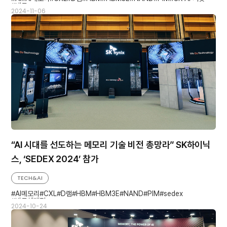
낸드
2024-11-06
“AI 시대를 선도하는 메모리 기술 비전 총망라” SK하이닉
스, ‘SEDEX 2024’ 참가
TECH&AI
AI메모리
CXL
D램
HBM
HBM3E
NAND
PIM
sedex
반도체대전
2024-10-24