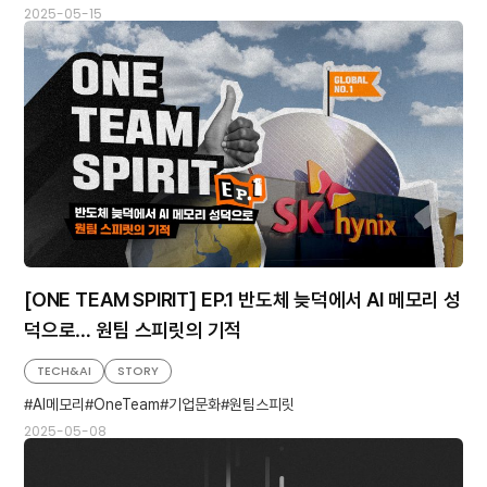
원팀
원팀스피릿
2025-05-15
[ONE TEAM SPIRIT] EP.1 반도체 늦덕에서 AI 메모리 성
덕으로… 원팀 스피릿의 기적
TECH&AI
STORY
AI메모리
OneTeam
기업문화
원팀스피릿
2025-05-08