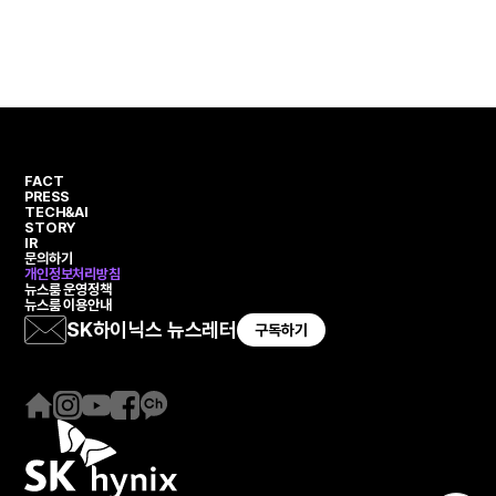
열
페
페
열
번
이
이
번
째
지
지
째
페
페
이
이
지
지
FACT
PRESS
TECH&AI
STORY
IR
문의하기
개인정보처리방침
뉴스룸 운영정책
뉴스룸 이용안내
SK하이닉스 뉴스레터
구독하기
홈
인
유
페
카
페
스
튜
이
카
이
타
브
스
오
지
그
북
채