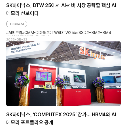
SK하이닉스, DTW 25에서 AI·서버 시장 공략할 핵심 AI
메모리 선보이다
TECH&AI
AI메모리
CMM-DDR5
DTW
DTW25
eSSD
HBM
HBM4
NAND
QLC
낸드플래시
2025-05-22
SK하이닉스, ‘COMPUTEX 2025’ 참가… HBM4와 AI
메모리 포트폴리오 공개