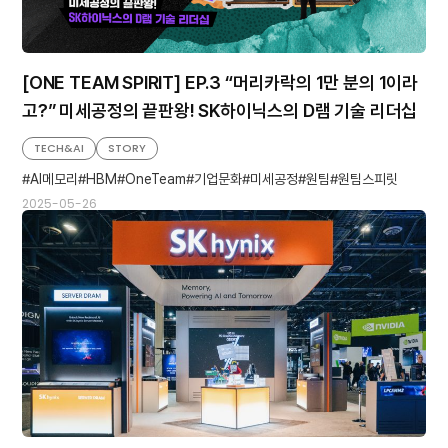
[ONE TEAM SPIRIT] EP.3 “머리카락의 1만 분의 1이라
고?” 미세공정의 끝판왕! SK하이닉스의 D램 기술 리더십
TECH&AI
STORY
AI메모리
HBM
OneTeam
기업문화
미세공정
원팀
원팀스피릿
2025-05-26