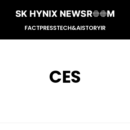
FACT
PRESS
TECH&AI
STORY
IR
CES