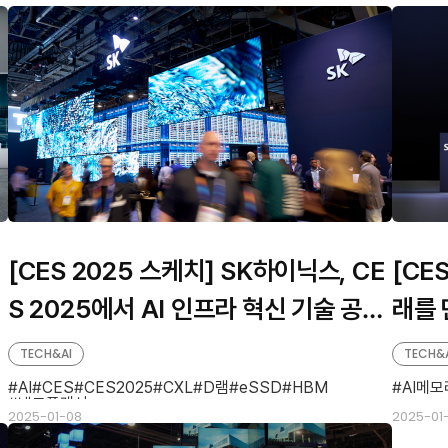
[CES 2025 스케치] SK하이닉스, CE
[CE
S 2025에서 AI 인프라 혁신 기술 공
래를 
개… ‘지속 가능한 미래’ 선도
ave
TECH&AI
TECH&
AI
CES
CES2025
CXL
D램
eSSD
HBM
AI메모
낸드플래시
2025-01-08
2025-01