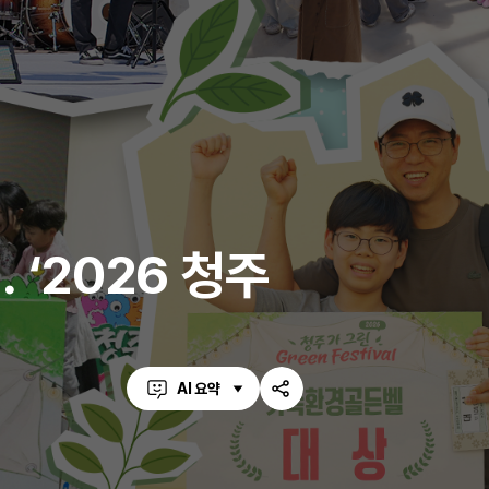
‘2026 청주
AI 요약
공
유
하
기