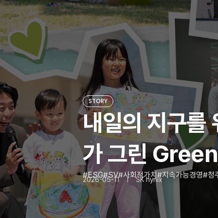
STORY
내일의 지구를 
가 그린 Gree
ESG
SV
사회적가치
지속가능경영
청
2026-05-11
SK hynix