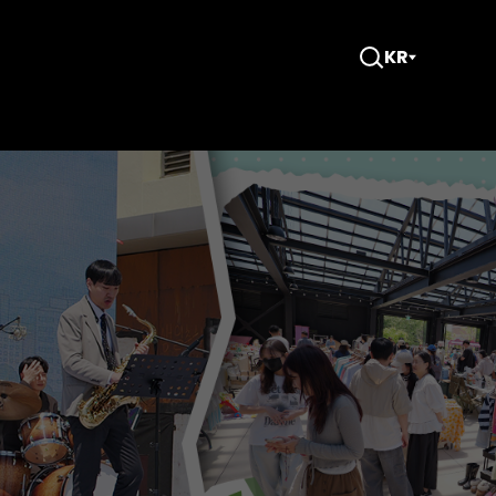
KR
검
색
창
열
기