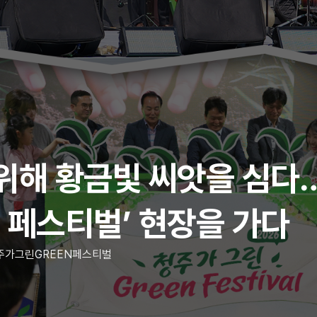
위해 황금빛 씨앗을 심다… 
n 페스티벌’ 현장을 가다
주가그린GREEN페스티벌