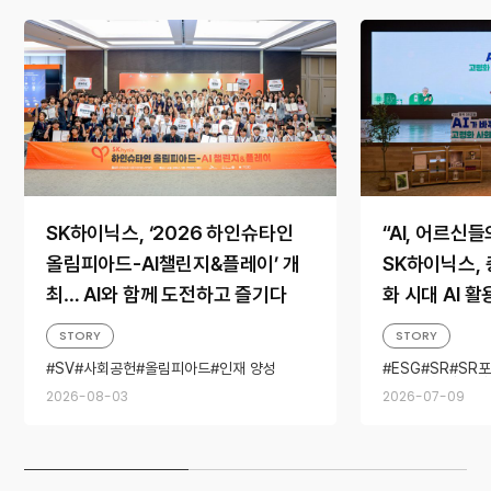
SK하이닉스, ‘2026 하인슈타인
“AI, 어르신
올림피아드-AI챌린지&플레이’ 개
SK하이닉스, 
최… AI와 함께 도전하고 즐기다
화 시대 AI 
STORY
STORY
SV
사회공헌
올림피아드
인재 양성
ESG
SR
SR
하인슈타인
지속가능경영
충
2026-08-03
2026-07-09