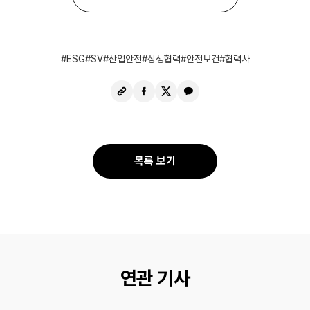
ESG
SV
산업안전
상생협력
안전보건
협력사
URL
페
X
카
복
이
공
카
사
스
유
오
북
톡
공
공
목록 보기
유
유
연관 기사