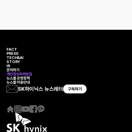
FACT
PRESS
TECH&AI
STORY
IR
문의하기
개인정보처리방침
뉴스룸 운영정책
뉴스룸 이용안내
SK하이닉스 뉴스레터
구독하기
홈
인
유
페
카
페
스
튜
이
카
이
타
브
스
오
지
그
북
채