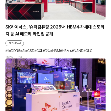
SK하이닉스, ‘슈퍼컴퓨팅 2025’서 HBM4·차세대 스토리
지 등 AI 메모리 라인업 공개
TECH&AI
1cDDR5
AI
CSD
CXL
D램
HBM
HBM4
NAND
QLC
낸드플래시
슈퍼컴퓨팅
2025-11-24