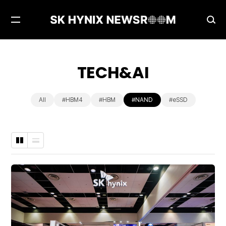
메
검
뉴
색
열
창
기
열
TECH&AI
기
All
#HBM4
#HBM
#NAND
#eSSD
바
나
둑
열
판
형
형