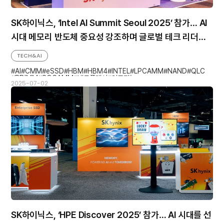
SK하이닉스, ‘Intel AI Summit Seoul 2025’ 참가… AI
시대 메모리 반도체 중요성 강조하며 글로벌 테크 리더십
선보여
TECH&AI
AI
CMM
eSSD
HBM
HBM4
INTEL
LPCAMM
NAND
QLC
RDIMM
SOCAMM
낸드플래시
인공지능
2025-07-02
SK하이닉스, ‘HPE Discover 2025’ 참가… AI 시대를 선