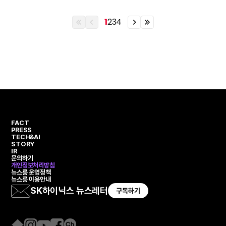
1
2
3
4
이
이
이
이
전
전
전
전
열
페
페
열
번
이
이
번
째
지
지
째
페
페
이
이
지
지
FACT
PRESS
TECH&AI
STORY
IR
문의하기
개인정보처리방침
뉴스룸 운영정책
뉴스룸 이용안내
SK하이닉스 뉴스레터
구독하기
홈
인
유
페
카