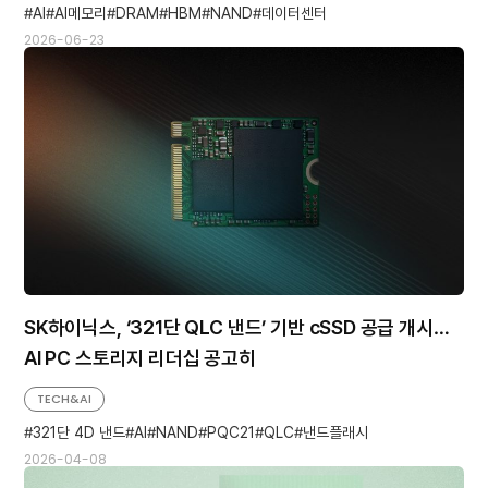
AI
AI메모리
DRAM
HBM
NAND
데이터센터
2026-06-23
SK하이닉스, ‘321단 QLC 낸드’ 기반 cSSD 공급 개시…
AI PC 스토리지 리더십 공고히
TECH&AI
321단 4D 낸드
AI
NAND
PQC21
QLC
낸드플래시
2026-04-08