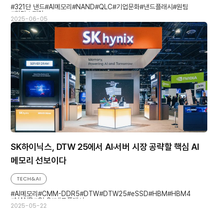
321단 낸드
AI메모리
NAND
QLC
기업문화
낸드플래시
원팀
원팀스피릿
2025-06-05
SK하이닉스, DTW 25에서 AI·서버 시장 공략할 핵심 AI
메모리 선보이다
TECH&AI
AI메모리
CMM-DDR5
DTW
DTW25
eSSD
HBM
HBM4
NAND
QLC
낸드플래시
2025-05-22