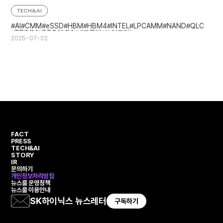
선보여
TECH&AI
AI
CMM
eSSD
HBM
HBM4
INTEL
LPCAMM
NAND
QLC
RDIMM
SOCAMM
낸드플래시
인공지능
2025-07-02
FACT
PRESS
TECH&AI
STORY
IR
문의하기
개인정보처리방침
뉴스룸 운영정책
뉴스룸 이용안내
SK하이닉스 뉴스레터
구독하기