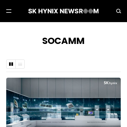
메
검
뉴
색
열
창
기
열
SOCAMM
기
바
나
둑
열
판
형
형