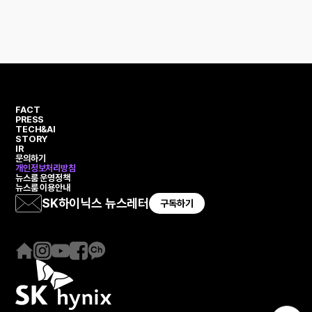
FACT
PRESS
TECH&AI
STORY
IR
문의하기
개인정보처리방침
뉴스룸 운영정책
뉴스룸 이용안내
SK하이닉스 뉴스레터
구독하기
홈
인
유
페
카
페
스
튜
이
카
이
타
브
스
오
지
그
북
채