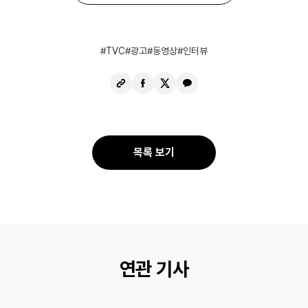
TVC
광고
동영상
인터뷰
URL
페
X
카
복
이
공
카
사
스
유
오
북
톡
공
공
목록 보기
유
유
연관 기사