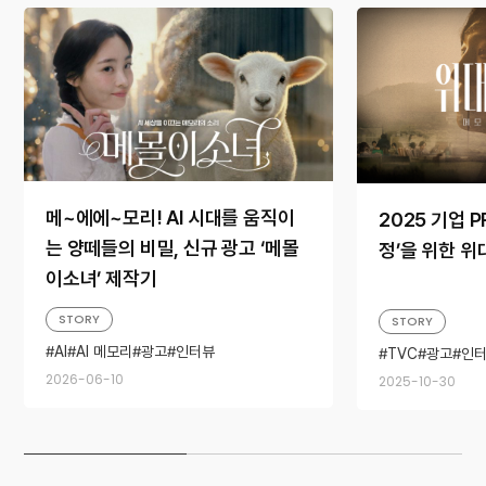
메~에에~모리! AI 시대를 움직이
2025 기업 P
는 양떼들의 비밀, 신규 광고 ‘메몰
정’을 위한 위
이소녀’ 제작기
STORY
STORY
AI
AI 메모리
광고
인터뷰
TVC
광고
인
2026-06-10
2025-10-30