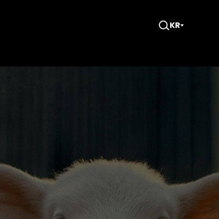
KR
검
색
창
열
기