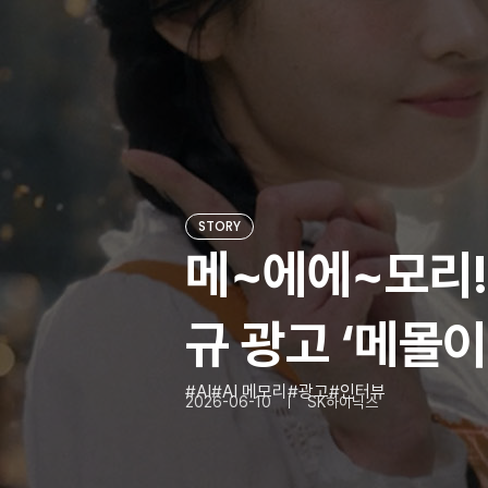
STORY
메~에에~모리!
규 광고 ‘메몰
AI
AI 메모리
광고
인터뷰
2026-06-10
SK하이닉스