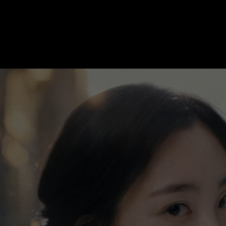
메~에에~모리! AI 시대를 움직이는 양떼들의 비
STORY