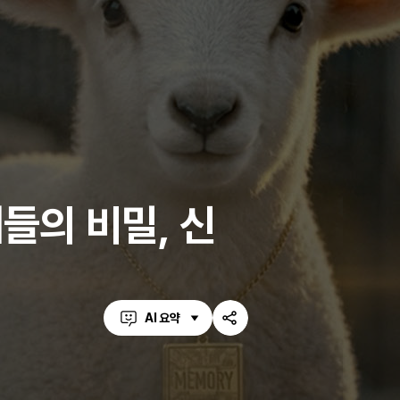
들의 비밀, 신
AI 요약
공
유
하
기