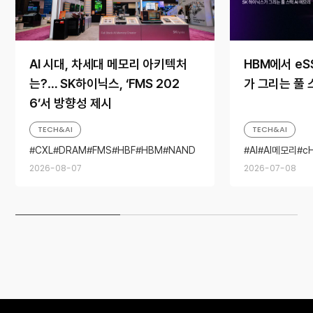
AI 시대, 차세대 메모리 아키텍처
HBM에서 eS
는?… SK하이닉스, ‘FMS 202
가 그리는 풀 
6’서 방향성 제시
TECH&AI
TECH&AI
CXL
DRAM
FMS
HBF
HBM
NAND
AI
AI메모리
c
SSD
HBM
NAND
2026-08-07
2026-07-08