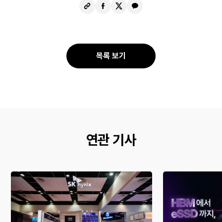
URL
페
X
카
복
이
공
카
사
스
유
오
북
톡
공
공
목록 보기
유
유
연관 기사