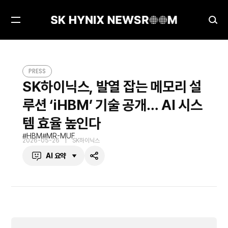
메
검
뉴
색
열
창
SK하이닉스, 발열 잡는 메모리 설루션 ‘iHBM’ 기술 공개… AI 시스템 효율 높인다
PRESS
기
열
PRESS
기
SK하이닉스, 발열 잡는 메모리 설
루션 ‘iHBM’ 기술 공개… AI 시스
템 효율 높인다
HBM
MR-MUF
2026-05-26
SK하이닉스
AI 요약
공
유
하
기