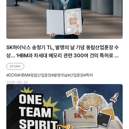
SK하이닉스 송청기 TL, 발명의 날 기념 동탑산업훈장 수
상… ‘HBM과 차세대 메모리 관련 300여 건의 특허로 기
술 혁신 기여’
STORY
DDR
HBM
동탑산업훈장
발명의날
산업훈장
특허
2025-05-20