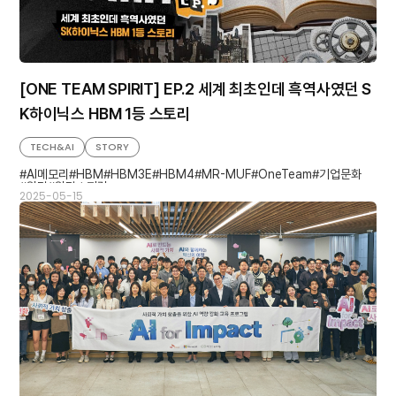
[ONE TEAM SPIRIT] EP.2 세계 최초인데 흑역사였던 S
K하이닉스 HBM 1등 스토리
TECH&AI
STORY
AI메모리
HBM
HBM3E
HBM4
MR-MUF
OneTeam
기업문화
원팀
원팀스피릿
2025-05-15