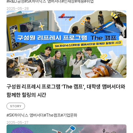
R&D공정
SK하이닉스 앰버서더
인재상
채용
취업
2025-05-28
구성원 리프레시 프로그램 ‘The 캠프’, 대학생 앰버서더와
함께한 힐링의 시간
STORY
SK하이닉스 앰버서더
The캠프
기업문화
2025-05-27