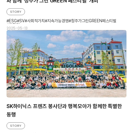
와 함께 ‘청주가 그린 GREEN 페스티벌‘ 개최
STORY
ESG
SV
사회적가치
지속가능경영
청주가그린GREEN페스티벌
친환경
2025-05-13
SK하이닉스 프렌즈 봉사단과 행복모아가 함께한 특별한
동행
STORY