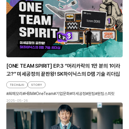
[ONE TEAM SPIRIT] EP.3 “머리카락의 1만 분의 1이라
고?” 미세공정의 끝판왕! SK하이닉스의 D램 기술 리더십
TECH&AI
STORY
AI메모리
HBM
OneTeam
기업문화
미세공정
원팀
원팀스피릿
2025-05-26