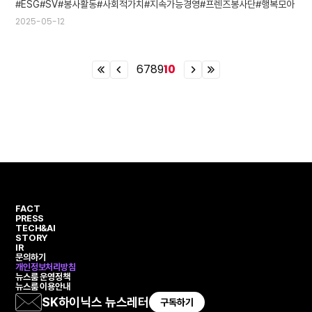
ESG
SV
봉사활동
사회적가치
지속가능경영
프렌즈봉사단
행복모아
2025-05-12
6
7
8
9
10
이
이
이
이
전
전
전
전
열
페
페
열
번
이
이
번
째
지
지
째
페
페
이
이
지
지
FACT
PRESS
TECH&AI
STORY
IR
문의하기
개인정보처리방침
뉴스룸 운영정책
뉴스룸 이용안내
SK하이닉스 뉴스레터
구독하기