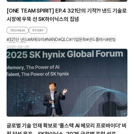
[ONE TEAM SPIRIT] EP.4 321단의 기적?! 낸드 기술로
시장에 우뚝 선 SK하이닉스의 집념
TECH&AI
STORY
321단 낸드
AI메모리
NAND
QLC
기업문화
낸드플래시
원팀
원팀스피릿
2025-06-05
글로벌 기술 인재 확보로 ‘풀스택 AI 메모리 프로바이더’ 비
전 달성 목표… SK하이닉스, 2025 글로벌 포럼 성료