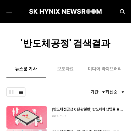
메
검
뉴
색
열
창
기
열
'
반도체공정
' 검색결과
기
뉴스룸 기사
보도자료
미디어 라이브러리
기간
최신순
필
필
바
나
터
터
둑
열
옵
옵
션
션
판
형
[반도체 전공정 6편 완결편] 반도체에 생명을 불어넣는 연결, ‘금속배선’ (6/6)
열
열
형
2023-01-13
고
고
닫
닫
기
기