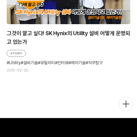
그것이 알고 싶다! SK Hynix의 Utility 설비 어떻게 운영되
고 있는가
STORY
Utility
설비기술
유틸리티
인터뷰
제어기술
직무탐구
2015-02-23
메
뉴
토
글