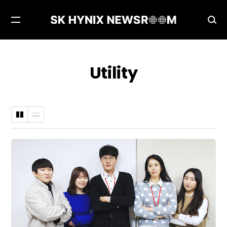
메
검
뉴
색
열
창
기
열
Utility
기
바
나
둑
열
판
형
형