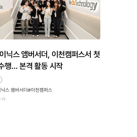
이닉스 앰버서더, 이천캠퍼스서 첫
수행… 본격 활동 시작
이닉스 앰버서더
이천캠퍼스
-13