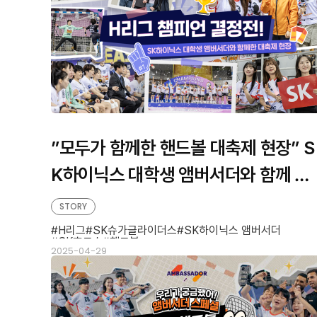
”모두가 함께한 핸드볼 대축제 현장” S
K하이닉스 대학생 앰버서더와 함께 둘
러본 ‘H리그 챔피언 결정전’
STORY
H리그
SK슈가글라이더스
SK하이닉스 앰버서더
SK호크스
핸드볼
2025-04-29