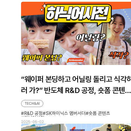
판
형
형
“웨이퍼 본딩하고 어닐링 돌리고 식각
러 가?” 반도체 R&D 공정, 숏폼 콘텐
로 쉽고 재치 있게 풀어내다
TECH&AI
R&D 공정
SK하이닉스 앰버서더
숏폼 콘텐츠
하닉어사전
2025-06-02