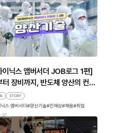
하이닉스 앰버서더 JOB로그 1편]
터 장비까지, 반도체 양산의 컨트
 ‘양산기술’
AI
STORY
이닉스 앰버서더
양산기술
인재상
채용
취업
-30