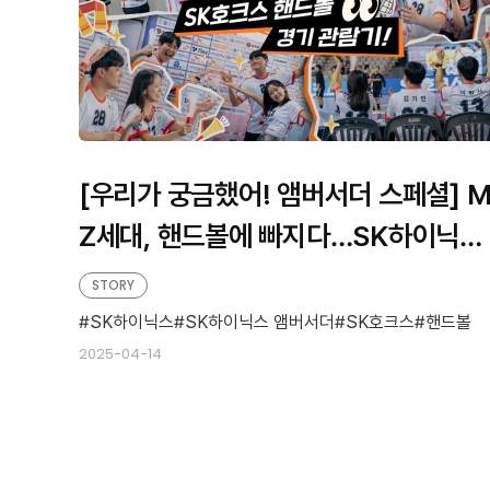
[우리가 궁금했어! 앰버서더 스페셜] 
Z세대, 핸드볼에 빠지다…SK하이닉스
대학생 앰버서더의 특별한 응원
STORY
SK하이닉스
SK하이닉스 앰버서더
SK호크스
핸드볼
2025-04-14