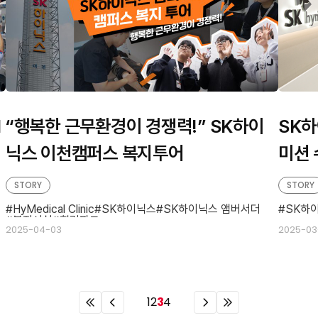
M
“행복한 근무환경이 경쟁력!” SK하이
SK하
닉스 이천캠퍼스 복지투어
미션 
STORY
STORY
HyMedical Clinic
SK하이닉스
SK하이닉스 앰버서더
SK하
복지시설
힐링파크
2025-04-03
2025-03
이
이
이
이
1
2
3
4
전
전
전
전