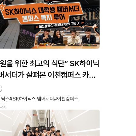
원을 위한 최고의 식단” SK하이닉
버서더가 살펴본 이천캠퍼스 카페
의 모든 것
이닉스
SK하이닉스 앰버서더
이천캠퍼스
리아
-16