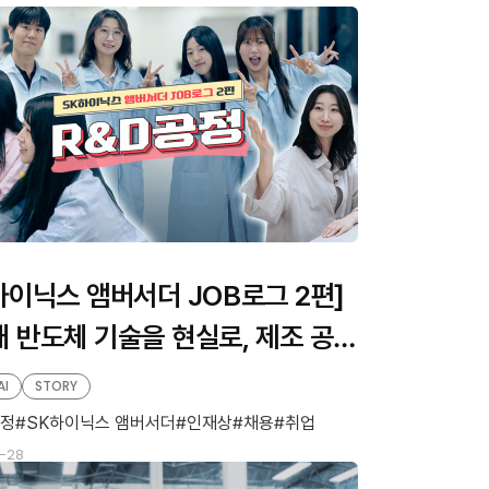
하이닉스 앰버서더 JOB로그 2편]
 반도체 기술을 현실로, 제조 공정
 프론트 라인 ‘R&D공정’
AI
STORY
공정
SK하이닉스 앰버서더
인재상
채용
취업
-28