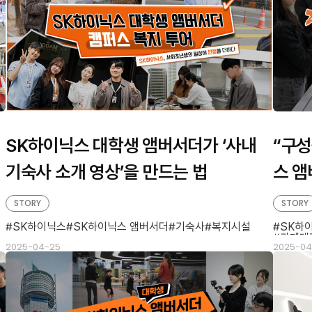
SK하이닉스 대학생 앰버서더가 ‘사내
“구성
기숙사 소개 영상’을 만드는 법
스 앰
테리아
STORY
STORY
SK하이닉스
SK하이닉스 앰버서더
기숙사
복지시설
SK하
카페테
2025-04-25
2025-04