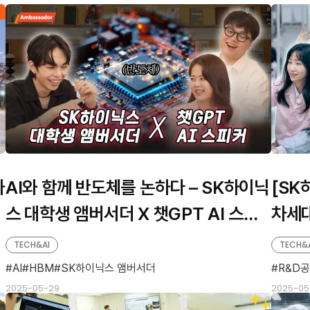
하
AI와 함께 반도체를 논하다 – SK하이닉
[SK
츠
스 대학생 앰버서더 X 챗GPT AI 스피
차세대
커
개발의
TECH&AI
TECH&
AI
HBM
SK하이닉스 앰버서더
R&D
2025-05-29
2025-05