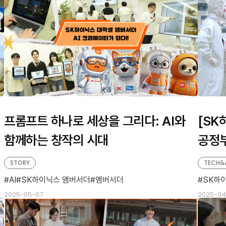
프롬프트 하나로 세상을 그리다: AI와
[SK
함께하는 창작의 시대
공정부
롤타워
STORY
TECH&
AI
SK하이닉스 앰버서더
앰버서더
SK하
2025-05-07
2025-04