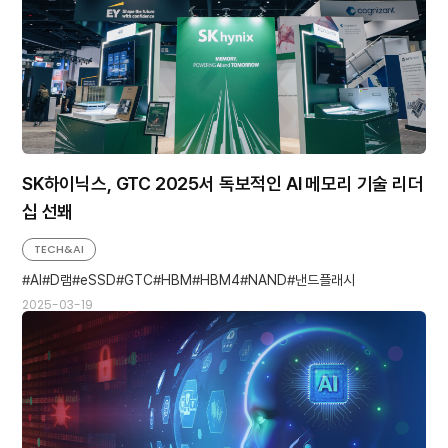
SK하이닉스, GTC 2025서 독보적인 AI 메모리 기술 리더
십 선봬
TECH&AI
AI
D램
eSSD
GTC
HBM
HBM4
NAND
낸드플래시
2025-03-19