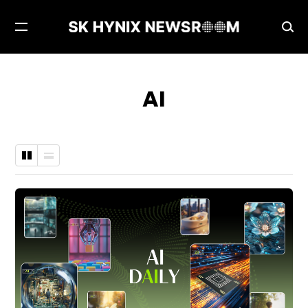
메
검
뉴
색
열
창
기
열
AI
기
바
나
둑
열
판
형
형