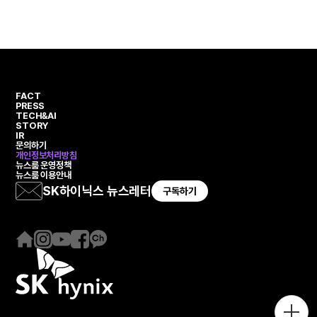
번
이
이
번
째
지
지
째
페
페
이
이
지
지
FACT
PRESS
TECH&AI
STORY
IR
문의하기
개인정보처리방침
뉴스룸 운영정책
뉴스룸 이용안내
SK하이닉스 뉴스레터
구독하기
홈
인
유
페
카
페
스
튜
이
카
이
타
브
스
오
지
그
북
채
램
널