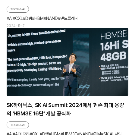
TECH&AI
AI
CXL
D램
HBM
NAND
낸드플래시
2024-11-21
SK하이닉스, SK AI Summit 2024에서 현존 최대 용량
의 ‘HBM3E 16단’ 개발 공식화
TECH&AI
AI
AI메모리
CXL
D램
HBM
HBM3E
NAND
PIM
SK AI 서밋