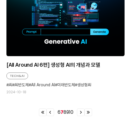
[All Around AI 6편] 생성형 AI의 개념과 모델
TECH&AI
AI
AI반도체
All Around AI
미래반도체
생성형AI
2024-10-18
6
7
8
9
10
이
이
이
이
전
전
전
전
열
페
페
열