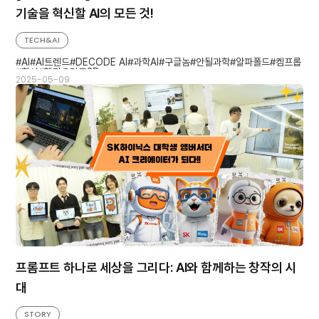
기술을 혁신할 AI의 모든 것!
TECH&AI
AI
AI트렌드
DECODE AI
과학AI
구글놈
안될과학
알파폴드
켐프롭
항성
헬리오링크3D
2025-05-09
프롬프트 하나로 세상을 그리다: AI와 함께하는 창작의 시
대
STORY