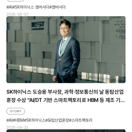
AI
SK하이닉스 앰버서더
앰버서더
2025-05-07
SK하이닉스 도승용 부사장, 과학·정보통신의 날 동탑산업
훈장 수상 “AI/DT 기반 스마트팩토리로 HBM 등 제조 기술
력 높일 것”
STORY
AI
HBM
SK하이닉스
동탑산업훈장
스마트팩토리
2025-04-22