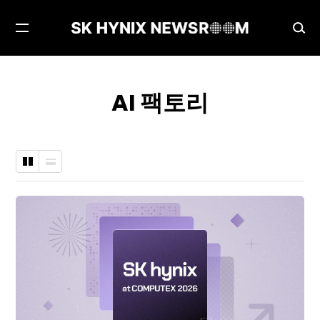
메
검
뉴
색
열
창
기
열
AI 팩토리
기
바
나
둑
열
판
형
형