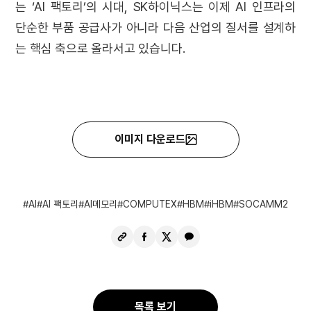
는 ‘AI 팩토리’의 시대, SK하이닉스는 이제 AI 인프라의
단순한 부품 공급사가 아니라 다음 산업의 질서를 설계하
는 핵심 축으로 올라서고 있습니다.
이미지 다운로드
AI
AI 팩토리
AI메모리
COMPUTEX
HBM
iHBM
SOCAMM2
URL
페
X
카
복
이
공
카
사
스
유
오
북
톡
공
공
목록 보기