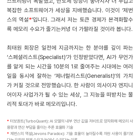
스트리밍이 폭발했고, 반도체 성능이 좋아지자 더 무겁고
복잡한 소프트웨어가 세상을 지배했습니다. 이것이 ‘제번
스의 역설
*
’입니다. 그래서 저는 토큰 경제가 본격화할수
록 메모리 수요가 줄기는커녕 더 가팔라질 것이라 봅니다.
최태원 회장은 일전에 지금까지는 한 분야를 깊이 파는
‘스페셜리스트(Specialist)’가 인정받았다면, AI가 무언가
를 알게 되는 시간을 10분의 1로 줄여주는 시대에는 여러
일을 동시에 잘하는 ‘제너럴리스트(Generalist)’의 가치
가 커질 것으로 전망했습니다. 한 사람이 의사이자 엔지니
어이자 사업가가 될 수 있는 세상, 그 지능을 떠받치는 물
리적 토대가 바로 메모리입니다.
*
터보퀀트(TurboQuant): AI 모델의 내부 연산 값을 저비트로 양자화해 메모리 사
용량과 연산 부담을 줄이는 추론 효율화 기술
*
제번스의 역설(Jevons Paradox): 기술 효율이 높아질수록 자원 사용이 줄기보
다는 오히려 전체 수요가 늘어날 수 있다는 이론