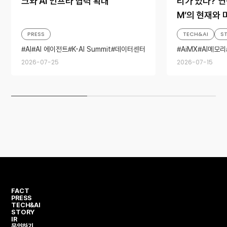
크와 AI 인프라 협력 확대
리가 있다? 연
M’의 현재와 
PRESS
TECH&AI
S
AI
AI 에이전트
K-AI Summit
데이터센터
AiMX
AI메모리
빅테크
파트너십
SK하이닉스 앰
2026-07-25
2026-07-15
FACT
PRESS
TECH&AI
STORY
IR
문의하기