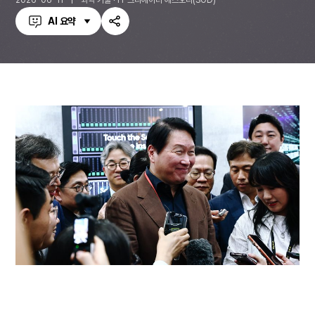
2026-06-11
과학 기술 · IT 크리에이터 에스오디(SOD)
AI 요약
공
유
하
기