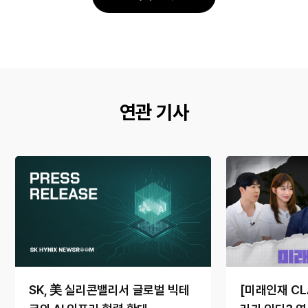
유
유
연관 기사
SK, 美 실리콘밸리서 글로벌 빅테
[미래인재 CL