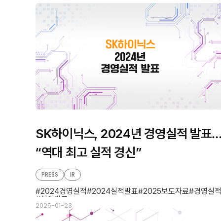
판
형
형
SK하이닉스, 2024년 경영실적 발표
“역대 최고 실적 경신”
PRESS
IR
2024경영실적
2024실적발표
2025보도자료
경영실
실적발표
2025-01-23