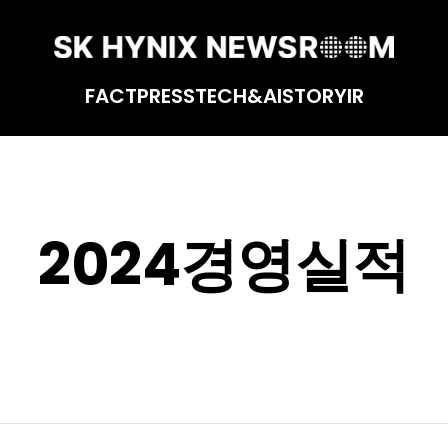
FACT
PRESS
TECH&AI
STORY
IR
2024경영실적