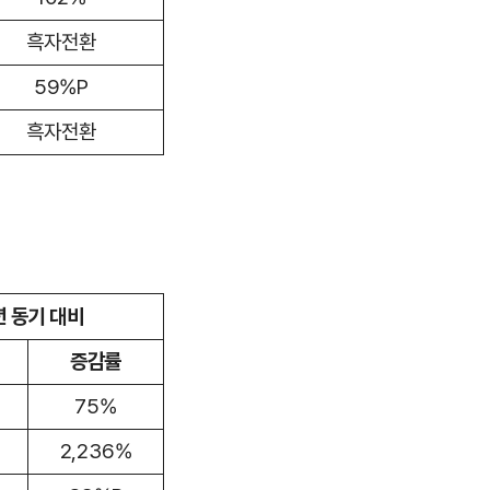
흑자전환
59%P
흑자전환
 동기 대비
증감률
75%
2,236%