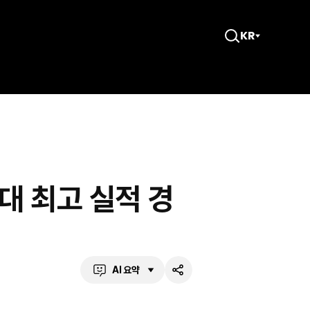
KR
검
색
창
열
기
대 최고 실적 경
AI 요약
공
유