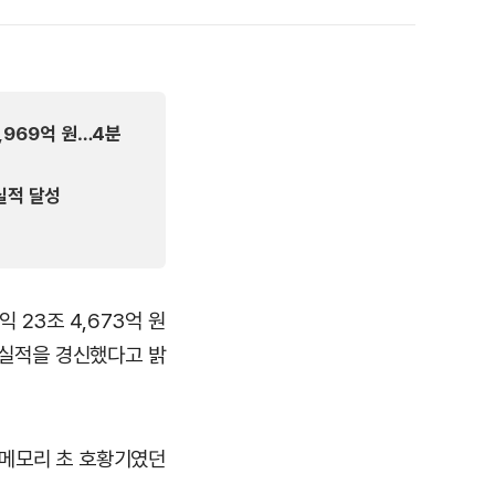
하
기
7,969억 원…4분
 실적 달성
 23조 4,673억 원
대 실적을 경신했다고 밝
 메모리 초 호황기였던