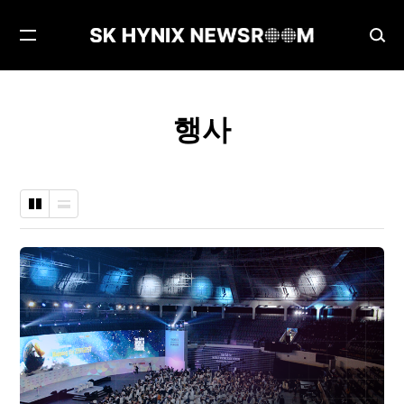
메
검
뉴
색
열
창
기
열
행사
기
바
나
둑
열
판
형
형