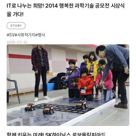
IT로 나누는 희망! 2014 행복한 과학기술 공모전 시상식
을 가다!
STORY
SV
사회적가치
행사
2015-07-10
함께 키우는 미래! SK하이닉스 로보올림피아드