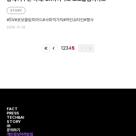
STORY
SV
로보올림피아드
사회적가치
하인슈타인
행사
2014-11-14
1
2
3
4
5
이
이
이
이
전
전
전
전
열
페
페
열
번
이
이
번
째
지
지
째
페
페
이
이
지
지
FACT
PRESS
TECH&AI
STORY
IR
문의하기
개인정보처리방침