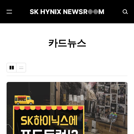
메
검
뉴
색
열
창
기
열
카드뉴스
기
바
나
둑
열
판
형
형