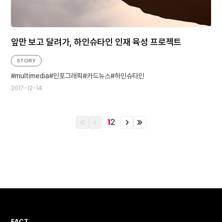
앞만 보고 달려가, 하인슈타인 인재 육성 프로젝트
STORY
multimedia
인포그래픽
카드뉴스
하인슈타인
2017-12-14
1
2
이
이
이
이
전
전
전
전
열
페
페
열
번
이
이
번
째
지
지
째
페
페
이
이
지
지
FACT