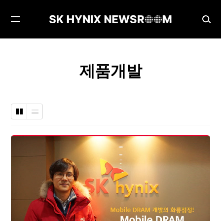
메
검
뉴
색
열
창
기
열
제품개발
기
바
나
둑
열
판
형
형