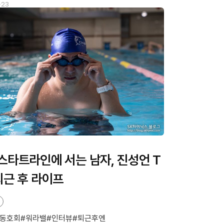
-23
스타트라인에 서는 남자, 진성언 T
퇴근 후 라이프
동호회
워라밸
인터뷰
퇴근후엔