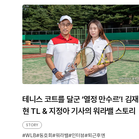
테니스 코트를 달군 ‘열정 만수르’! 김재
현 TL & 지정아 기사의 워라밸 스토리
STORY
WLB
동호회
워라밸
인터뷰
퇴근후엔