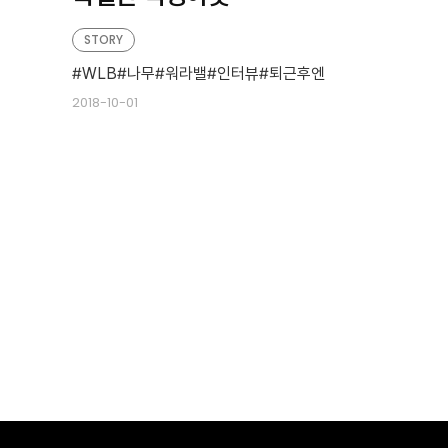
STORY
WLB
나무
워라밸
인터뷰
퇴근후엔
2018-10-01