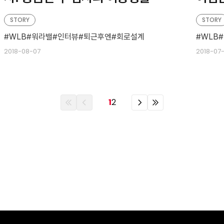
STORY
STORY
WLB
워라밸
인터뷰
퇴근후엔
회로설계
WLB
2018-08-07
2018-07
이
이
이
이
1
2
전
전
전
전
열
페
페
열
번
이
이
번
째
지
지
째
페
페
이
이
지
지