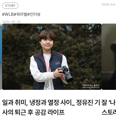
2019-04
STORY
WLB
워라밸
인터뷰
2019-05-31
일과 취미, 냉정과 열정 사이_ 정유진 기
잘 ‘
사의 퇴근 후 공감 라이프
스토