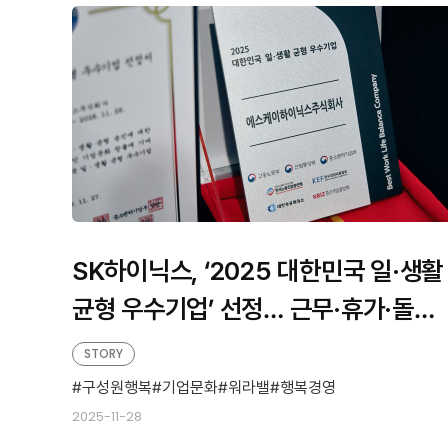
판
형
형
SK하이닉스, ‘2025 대한민국 일·생활
균형 우수기업’ 선정… 근무·휴가·돌봄
전반의 혁신 성과 인정 받아
STORY
구성원행복
기업문화
워라밸
행복경영
2025-11-28