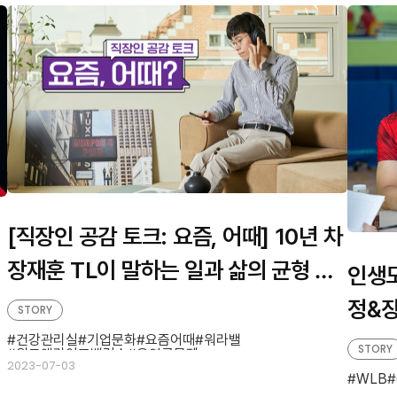
[직장인 공감 토크: 요즘, 어때] 10년 차
장재훈 TL이 말하는 일과 삶의 균형 비
인생도
결은?
정&장
STORY
건강관리실
기업문화
요즘어때
워라밸
STORY
워크앤라이프밸런스
유연근무제
2023-07-03
WLB