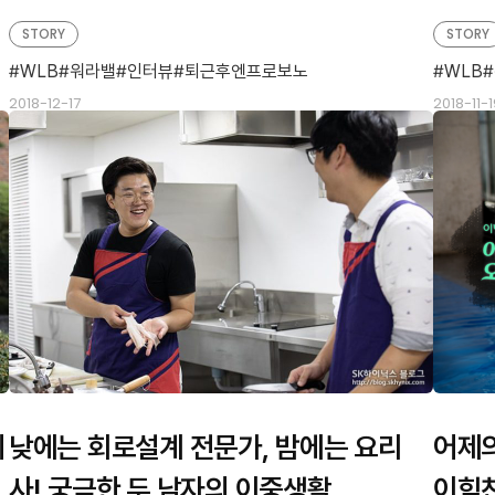
STORY
STORY
WLB
워라밸
인터뷰
퇴근후엔프로보노
WLB
2018-12-17
2018-11-1
의
낮에는 회로설계 전문가, 밤에는 요리
어제의
사! 궁금한 두 남자의 이중생활
이힘찬