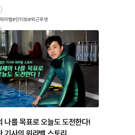
워라밸
인터뷰
퇴근후엔
9
 나를 목표로 오늘도 도전한다!
 기사의 워라밸 스토리