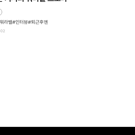
워라밸
인터뷰
퇴근후엔
-02