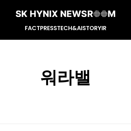
FACT
PRESS
TECH&AI
STORY
IR
워라밸