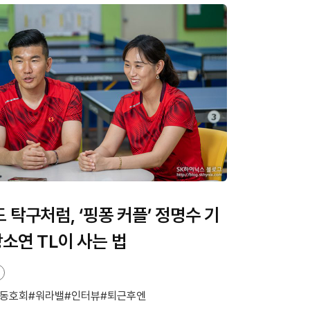
 탁구처럼, ‘핑퐁 커플’ 정명수 기
소연 TL이 사는 법
동호회
워라밸
인터뷰
퇴근후엔