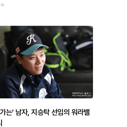
-15
나가는’ 남자, 지승탁 선임의 워라밸
리