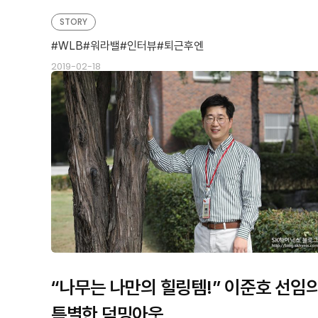
STORY
WLB
워라밸
인터뷰
퇴근후엔
2019-02-18
“나무는 나만의 힐링템!” 이준호 선임
특별한 덕밍아웃