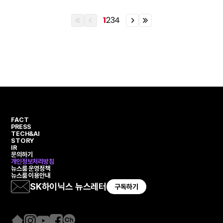
1
2
3
4
이
이
이
이
전
전
전
전
열
페
페
열
번
이
이
번
째
지
지
째
페
페
이
이
지
지
FACT
PRESS
TECH&AI
STORY
IR
문의하기
개인정보처리방침
뉴스룸 운영정책
뉴스룸 이용안내
SK하이닉스 뉴스레터
구독하기
홈
인
유
페
카