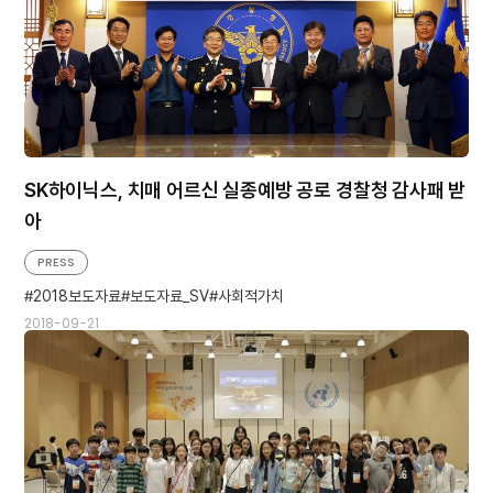
SK하이닉스, 치매 어르신 실종예방 공로 경찰청 감사패 받
아
PRESS
2018보도자료
보도자료_SV
사회적가치
2018-09-21