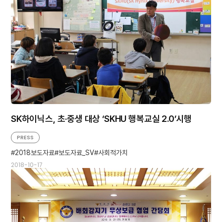
SK하이닉스, 초·중생 대상 ‘SKHU 행복교실 2.0’시행
PRESS
2018보도자료
보도자료_SV
사회적가치
2018-10-17