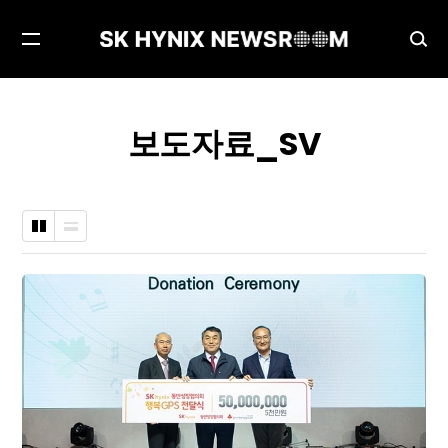
메
검
뉴
색
열
창
기
열
보도자료_SV
기
바
나
둑
열
판
형
형