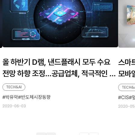
올 하반기 D램, 낸드플래시 모두 수요
스마트
전망 하향 조정…공급업체, 적극적인 대
모바일
응으로 반등 기회 모색
TECH&AI
TECH&
박유악
반도체시장동향
CIS
2020-06-03
2020-05