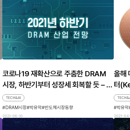
코로나19 재확산으로 주춤한 DRAM
년
올해 
시장, 하반기부터 성장세 회복할 듯 – S
터(Ke
K하이닉스 뉴스룸
TECH&AI
TECH&
DRAM시장
박유악
반도체시장동향
박유악
2021-06-10
2021-04