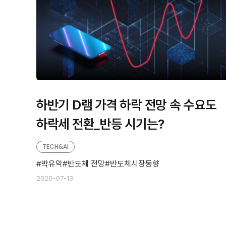
하반기 D램 가격 하락 전망 속 수요도
하락세 전환_반등 시기는?
TECH&AI
박유악
반도체 전망
반도체시장동향
2020-07-13