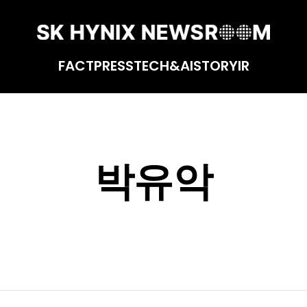
FACT
PRESS
TECH&AI
STORY
IR
박유악