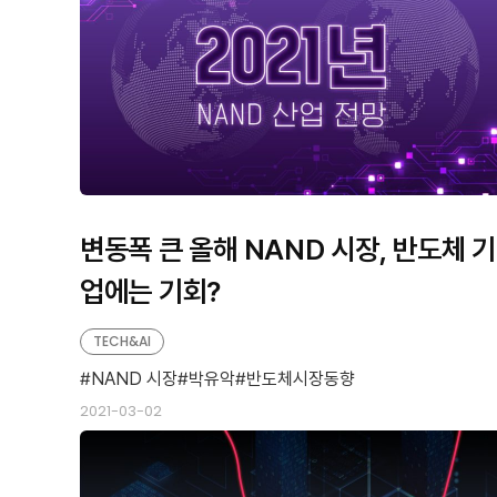
변동폭 큰 올해 NAND 시장, 반도체 기
업에는 기회?
TECH&AI
NAND 시장
박유악
반도체시장동향
2021-03-02