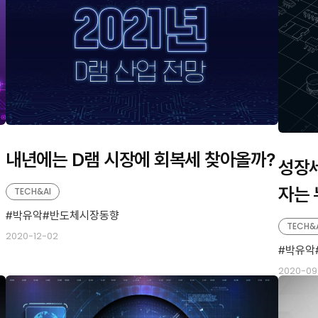
내년에는 D램 시장에 회복세 찾아올까?
성장세
자는 
TECH&AI
박유악
반도체시장동향
TECH&
2020-12-02
박유악
2020-09