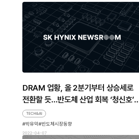
판
형
형
DRAM 업황, 올 2분기부터 상승세로
전환할 듯…반도체 산업 회복 ‘청신호’
까?
TECH&AI
박유악
반도체시장동향
2022-04-07