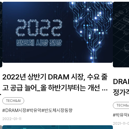
2022년 상반기 DRAM 시장, 수요 줄
DRA
고 공급 늘어_올 하반기부터는 개선 전
될
정가격
망
TECH&AI
대
TECH&
DRAM시장
박유악
반도체시장동향
박유악
2022-01-11
2021-11-