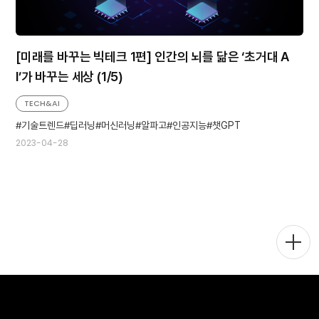
[미래를 바꾸는 빅테크 1편] 인간의 뇌를 닮은 ‘초거대 A
I’가 바꾸는 세상 (1/5)
TECH&AI
기술트렌드
딥러닝
머신러닝
알파고
인공지능
챗GPT
2023-04-28
메
뉴
토
글