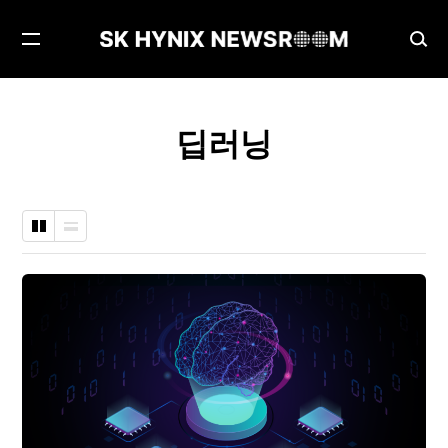
메
검
뉴
색
열
창
기
열
딥러닝
기
바
나
둑
열
판
형
형