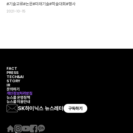
기술교류
논문
미래기술
학술대회
행사
2021-10-15
FACT
PRESS
TECH&AI
STORY
IR
문의하기
개인정보처리방침
뉴스룸 운영정책
뉴스룸 이용안내
SK하이닉스 뉴스레터
구독하기
홈
인
유
페
카