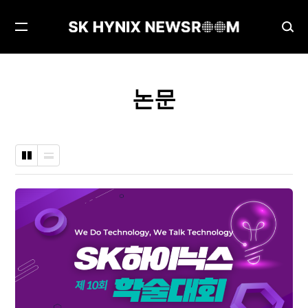
메
검
뉴
색
열
창
기
열
논문
기
바
나
둑
열
판
형
형