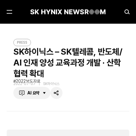
메
검
뉴
색
열
창
SK하이닉스 – SK텔레콤, 반도체/AI 인재 양성 교육과정 개발 · 산학협력 확대
PRESS
기
열
PRESS
기
SK하이닉스 – SK텔레콤, 반도체/
AI 인재 양성 교육과정 개발 · 산학
협력 확대
2022보도자료
2022-07-07
SK하이닉스
AI 요약
공
유
하
기