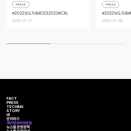
PRESS
PRESS
2022보도자료
CES2023
CXL
2022보도자료
GDDR6-AiM
HBM3
PIM
메모리반도체
2022-12-27
2022-12-08
그린디지털솔루션
기업용SSD
FACT
PRESS
TECH&AI
STORY
IR
문의하기
개인정보처리방침
뉴스룸 운영정책