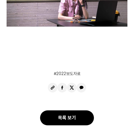
2022보도자료
URL
페
X
카
복
이
공
카
사
스
유
오
북
톡
공
공
목록 보기
유
유