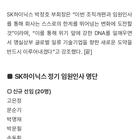
SK하이닉스 박정호 부회장은 “이번 조직개편과 임원인사
를 통해 회사는 스스로의 한계를 뛰어넘는 변화에 도전할
것”이라며, “이를 통해 위기 앞에 강한 DNA를 일깨우면
서 명실상부 글로벌 일류 기술기업을 향한 새로운 도약을
반드시 이루어내겠다”고 강조했다. [끝]
■ SK하이닉스 정기 임원인사 명단
□ 신규 선임 (20명)
고은정
문순기
박명재
박문필
손동휘