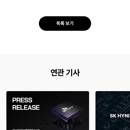
사
스
유
오
북
톡
공
공
목록 보기
유
유
연관 기사