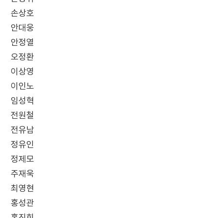
손상호
안대웅
안정열
오정환
이상영
이인노
임성혁
전원철
전유남
정유인
정제모
주재욱
최영현
홍성관
홍진희