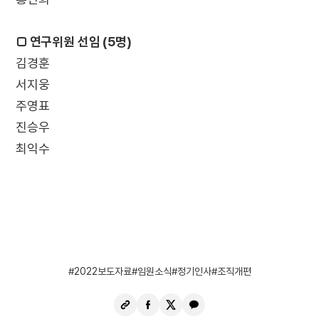
□ 연구위원 선임 (5명)
김경훈
서지웅
주영표
진승우
최익수
2022보도자료
임원소식
정기인사
조직개편
URL
페
X
카
복
이
공
카