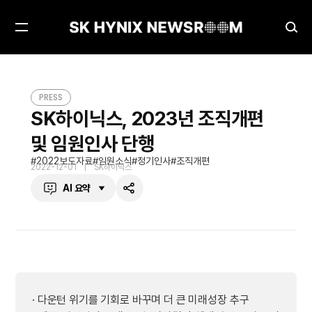
메
검
뉴
색
열
창
SK하이닉스, 2023년 조직개편 및 임원인사 단행
PRESS
기
열
PRESS
기
SK하이닉스, 2023년 조직개편
및 임원인사 단행
2022보도자료
임원소식
정기인사
조직개편
2022-12-01
SK하이닉스
AI 요약
공
유
하
기
· 다운턴 위기를 기회로 바꾸며 더 큰 미래성장 추구