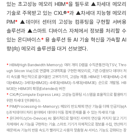
있는 초고성능 메모리 HBM
*
을 필두로 ▲차세대 메모리
기술로 주목받고 있는 CXL®
*
과 ▲차세대 지능형 메모리
PIM
*
▲데이터 센터의 고성능 컴퓨팅을 구현할 서버용
솔루션과 ▲스마트 디바이스 자체에서 정보를 처리할 수
있는 온디바이스
*
용 솔루션 등 AI 기술 혁신을 가속할 AI
향(向) 메모리 솔루션을 대거 선보였다.
*
HBM(High Bandwidth Memory): 여러 개의 D램을 수직관통전극(TSV, Thro
ugh Silicon Via)으로 연결해 고대역폭을 구현한 메모리로, 기존 D램보다 데이터 처
리 속도를 혁신적으로 끌어올린 고부가가치, 고성능 제품. HBM은 1세대(HBM)-2세
대(HBM2)-3세대(HBM2E)-4세대(HBM3)-5세대(HBM3E) 순으로 개발됨. HB
M3E는 HBM3의 확장(Extended) 버전
*
CXL®(Compute Express Link): 고성능 컴퓨팅 시스템을 효율적으로 활용하기
위한 차세대 인터페이스
*
PIM(Processing-In-Memory): 메모리 반도체에 연산 기능을 더해 인공지능(A
I)과 빅데이터 처리 분야에서 데이터 이동 정체 문제를 풀 수 있는 차세대 기술
*
온디바이스(On-Device) AI: 물리적으로 떨어진 서버의 연산을 거치지 않고 기기
자체에서 AI 기능을 구현하는 기술. 스마트 기기가 자체적으로 정보를 수집, 연산하기
때문에 AI 기능의 반응 속도가 빨라지고 사용자 맞춤형 AI 서비스 기능도 강화되는 장