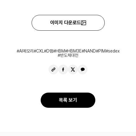
이미지 다운로드
AI메모리
CXL
D램
HBM
HBM3E
NAND
PIM
sedex
반도체대전
URL
페
X
카
복
이
공
카
사
스
유
오
북
톡
공
공
목록 보기
유
유