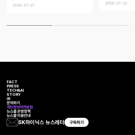
Software Solution
2026-07-22
2026-07-27
System Architecture
FACT
PRESS
TECH&AI
STORY
IR
문의하기
개인정보처리방침
뉴스룸 운영정책
뉴스룸 이용안내
SK하이닉스 뉴스레터
구독하기