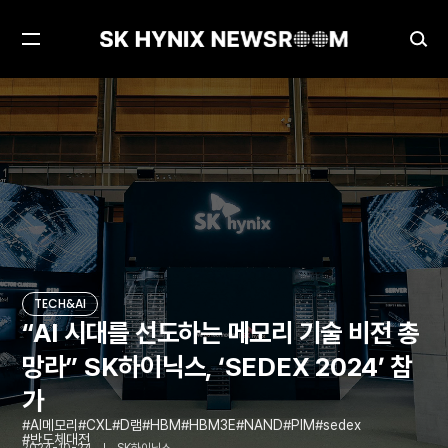
메
검
뉴
색
열
창
“AI 시대를 선도하는 메모리 기술 비전 총망라” SK하이닉스, ‘SEDEX 2024’ 참가
TECH&AI
기
열
기
TECH&AI
“AI 시대를 선도하는 메모리 기술 비전 총
망라” SK하이닉스, ‘SEDEX 2024’ 참
가
AI메모리
CXL
D램
HBM
HBM3E
NAND
PIM
sedex
반도체대전