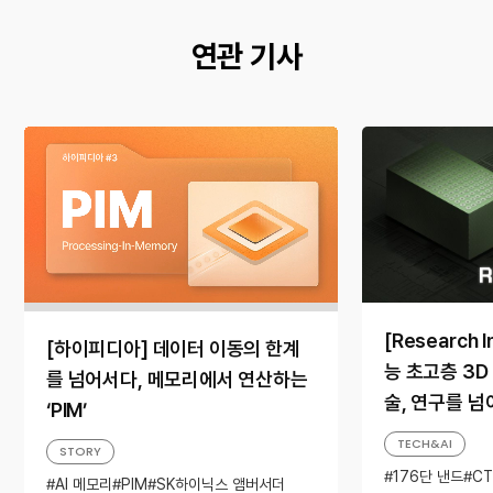
연관 기사
[Research 
[하이피디아] 데이터 이동의 한계
능 초고층 3D
를 넘어서다, 메모리에서 연산하는
술, 연구를 넘
‘PIM’
TECH&AI
STORY
176단 낸드
CT
AI 메모리
PIM
SK하이닉스 앰버서더
Research Insi