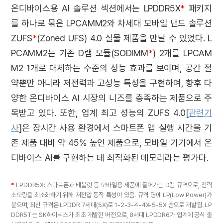
온디바이스용 AI 솔루션 섹션에서는 LPDDR5X
*
패키지
를 하나로 묶은 LPCAMM2와 차세대 모바일 낸드 솔루션
ZUFS
*
(Zoned UFS) 4.0 실물 제품을 만날 수 있었다. L
PCAMM2는 기존 D램 모듈(SODIMM
*
) 2개를 LPCAM
M2 1개로 대체하는 수준의 성능 효과를 보이며, 공간 절
약뿐만 아니라 저전력과 고성능 특성을 구현하며, 향후 다
양한 온디바이스 AI 시장의 니즈를 충족하는 제품으로 주
목받고 있다. 또한, 업계 최고 성능의 ZUFS 4.0[
관련기
사
]은 장시간 사용 환경에서 스마트폰 앱 실행 시간을 기
존 제품 대비 약 45% 높인 제품으로, 모바일 기기에서 온
디바이스 AI를 구현하는 데 최적화된 메모리라는 평가다.
*
LPDDR5X: 스마트폰과 태블릿 등 모바일용 제품에 들어가는 D램 규격으로, 전력
소모량을 최소화하기 위해 저전압 동작 특성이 있음. 규격 명에 LP(Low Power)가
붙으며, 최신 규격은 LPDDR 7세대(5X)로 1-2-3-4-4X-5-5X 순으로 개발됨. LP
DDR5T는 SK하이닉스가 최초 개발한 버전으로, 8세대 LPDDR6가 업계에 공식 출