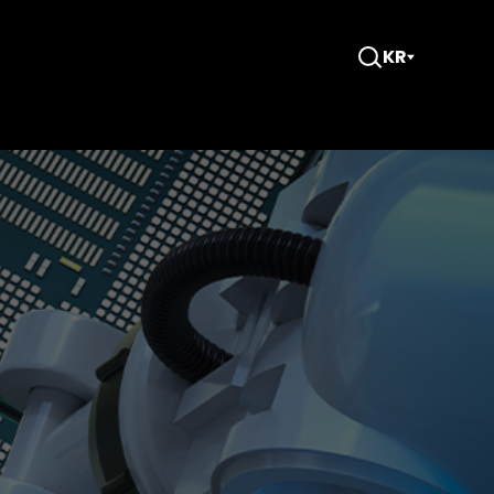
KR
검
색
창
열
기