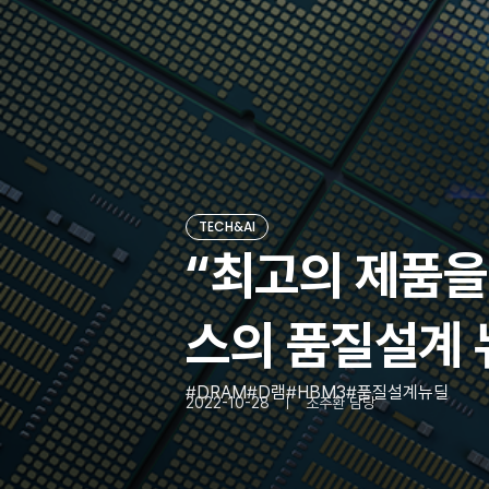
TECH&AI
“최고의 제품을
스의 품질설계
DRAM
D램
HBM3
품질설계뉴딜
2022-10-28
조주환 담당