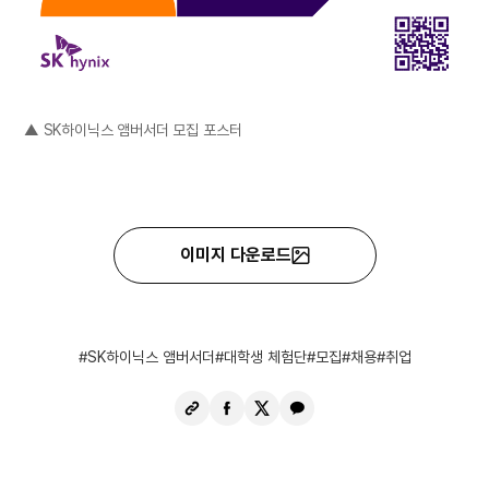
▲ SK하이닉스 앰버서더 모집 포스터
이미지 다운로드
SK하이닉스 앰버서더
대학생 체험단
모집
채용
취업
URL
페
X
카
복
이
공
카
사
스
유
오
북
톡