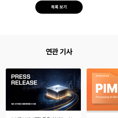
공
공
목록 보기
유
유
연관 기사