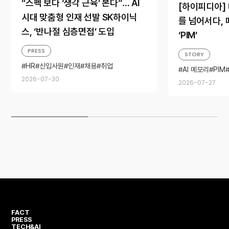
“스펙 보다 ‘생각 근육’ 본다”… AI
[하이피디아]
시대 맞춤형 인재 선발 SK하이닉
를 넘어서다,
스, ‘반나절 심층면접’ 도입
‘PIM’
PRESS
STORY
HR
신입사원
인재
채용
취업
AI 메모리
PIM
Software Sol
2026-07-30
2026-07-27
System Archi
FACT
PRESS
TECH&AI