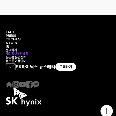
FACT
PRESS
TECH&AI
STORY
IR
문의하기
개인정보처리방침
뉴스룸 운영정책
뉴스룸 이용안내
SK하이닉스 뉴스레터
구독하기
홈
인
유
페
카
페
스
튜
이
카
이
타
브
스
오
지
그
북
채
램
널
메