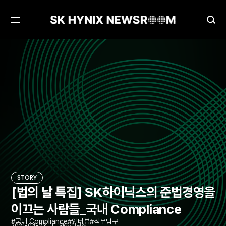
메
검
뉴
색
열
창
[법의 날 특집] SK하이닉스의 준법경영을 이끄는 사람들_국내 Compliance
STORY
기
열
기
STORY
[법의 날 특집] SK하이닉스의 준법경영을
이끄는 사람들_국내 Compliance
국내 Compliance
인터뷰
직무탐구