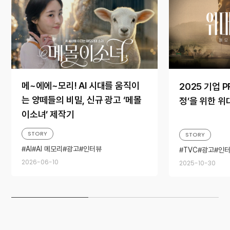
메~에에~모리! AI 시대를 움직이
2025 기업 P
는 양떼들의 비밀, 신규 광고 ‘메몰
정’을 위한 위
이소녀’ 제작기
STORY
STORY
AI
AI 메모리
광고
인터뷰
TVC
광고
인
2026-06-10
2025-10-30