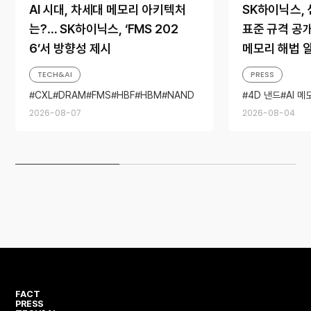
AI 시대, 차세대 메모리 아키텍처
SK하이닉스, 
는?… SK하이닉스, ‘FMS 202
표준 규격 공개…
6’서 방향성 제시
메모리 해법 
TECH&AI
PRESS
CXL
DRAM
FMS
HBF
HBM
NAND
4D 낸드
AI 메
SSD
스토리지
2026-08-07
2026-08-04
FACT
PRESS