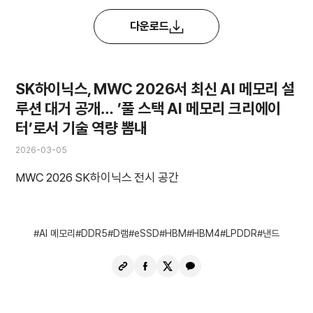
다운로드
SK하이닉스, MWC 2026서 최신 AI 메모리 설
루션 대거 공개… ’풀 스택 AI 메모리 크리에이
터’로서 기술 역량 뽐내
2026-03-05
MWC 2026 SK하이닉스 전시 공간
AI 메모리
DDR5
D램
eSSD
HBM
HBM4
LPDDR
낸드
URL
페
X
카
복
이
공
카
사
스
유
오