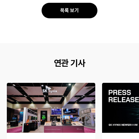
북
톡
공
공
목록 보기
유
유
연관 기사