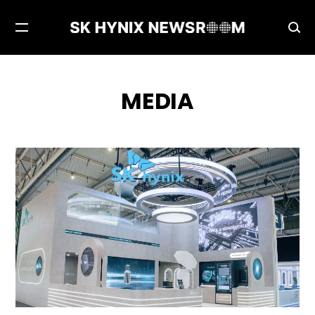
메
검
뉴
색
열
창
기
열
MEDIA
기