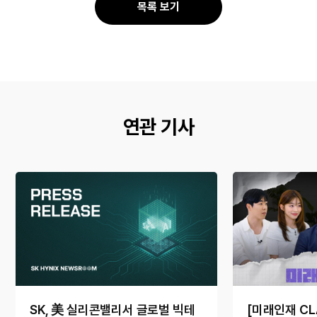
공
공
목록 보기
유
유
연관 기사
SK, 美 실리콘밸리서 글로벌 빅테
[미래인재 CL