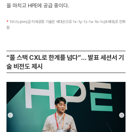
을 마치고 HPE에 공급 중이다.
*
10나노(nm)급 미세공정 기술은 세대순으로 1x-1y-1z-1a-1b-1c(6세대)로 진화
함
“풀 스택 CXL로 한계를 넘다”… 발표 세션서 기
술 비전도 제시