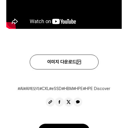
이미지 다운로드
AI
AI메모리
CXL
eSSD
HBM
HPE
HPE Discover
URL
페
X
카
복
이
공
카
사
스
유
오
북
톡