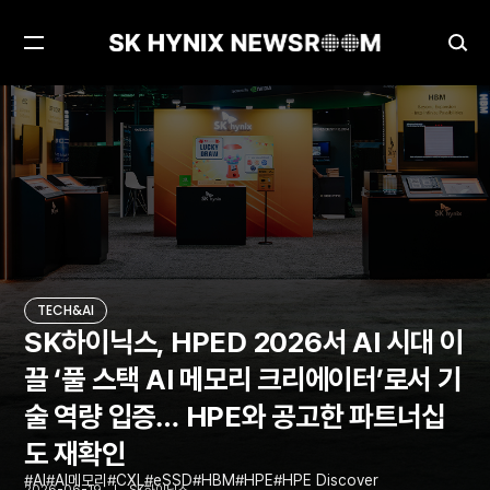
메
검
뉴
색
열
창
SK하이닉스, HPED 2026서 AI 시대 이끌 ‘풀 스택 AI 메모리 크리에이터’로서 기술 역량 입증… HPE와 공고한 파트너십도 재확인
TECH&AI
기
열
기
TECH&AI
SK하이닉스, HPED 2026서 AI 시대 이
끌 ‘풀 스택 AI 메모리 크리에이터’로서 기
술 역량 입증… HPE와 공고한 파트너십
도 재확인
AI
AI메모리
CXL
eSSD
HBM
HPE
HPE Discover