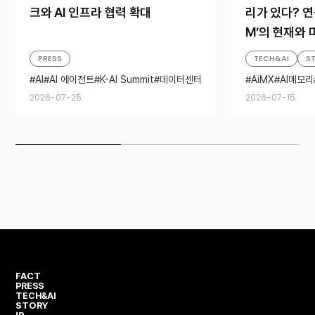
크와 AI 인프라 협력 확대
리가 있다? 연
M’의 현재와 
PRESS
TECH&AI
S
AI
AI 에이전트
K-AI Summit
데이터센터
AiMX
AI메모리
빅테크
파트너십
SK하이닉스 앰
2026-07-25
2026-07-15
FACT
PRESS
TECH&AI
STORY