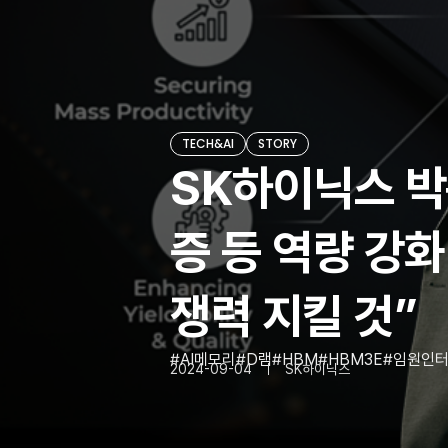
TECH&AI
STORY
SK하이닉스 박문
증 등 역량 강화
쟁력 지킬 것”
AI메모리
D램
HBM
HBM3E
임원인
2024-09-04
SK하이닉스