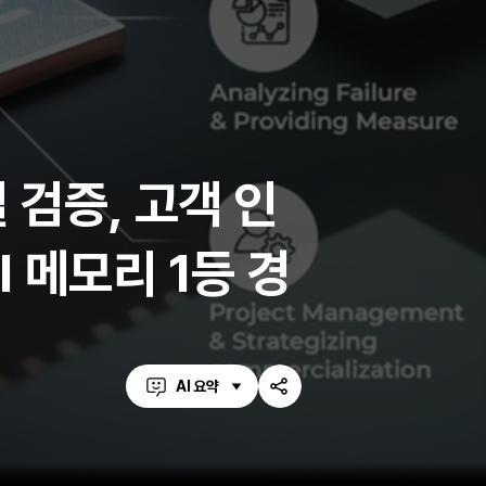
 검증, 고객 인
I 메모리 1등 경
AI 요약
공
유
하
기