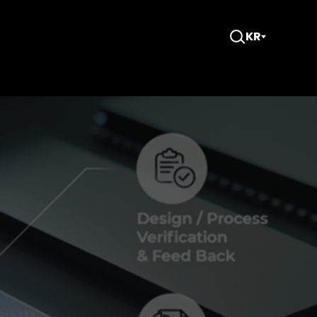
KR
검
색
창
열
기
리 1등 경쟁력 지킬 것”