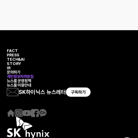
FACT
PRESS
TECH&AI
STORY
IR
문의하기
개인정보처리방침
뉴스룸 운영정책
뉴스룸 이용안내
SK하이닉스 뉴스레터
구독하기
홈
인
유
페
카
페
스
튜
이
카
이
타
브
스
오
지
그
북
채