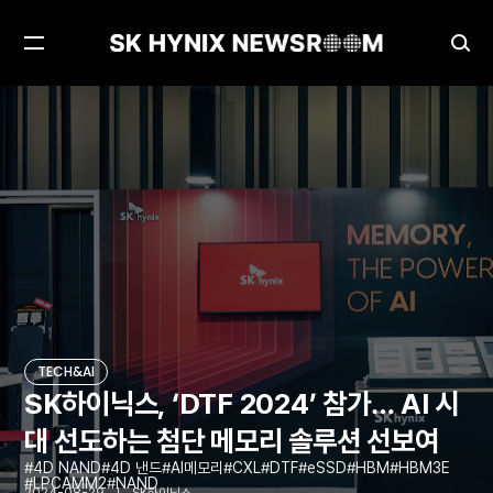
메
검
뉴
색
열
창
SK하이닉스, ‘DTF 2024’ 참가… AI 시대 선도하는 첨단 메모리 솔루션 선보여
TECH&AI
기
열
기
TECH&AI
SK하이닉스, ‘DTF 2024’ 참가… AI 시
대 선도하는 첨단 메모리 솔루션 선보여
4D NAND
4D 낸드
AI메모리
CXL
DTF
eSSD
HBM
HBM3E
LPCAMM2
NAND