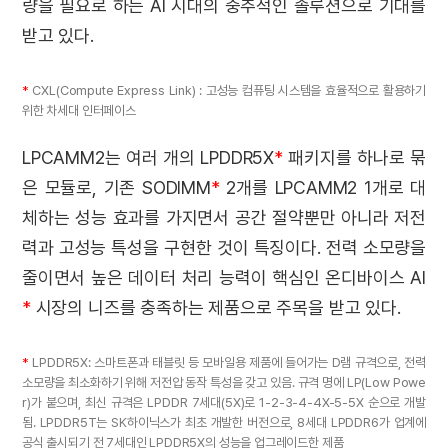
량을 필요로 하는 AI 시대의 중추적인 솔루션으로 기대를
받고 있다.
*
CXL(Compute Express Link) : 고성능 컴퓨팅 시스템을 효율적으로 활용하기
위한 차세대 인터페이스
LPCAMM2는 여러 개의 LPDDR5X
*
패키지를 하나로 묶
은 모듈로, 기존 SODIMM
*
2개를 LPCAMM2 1개로 대
체하는 성능 효과를 가지면서 공간 절약뿐만 아니라 저전
력과 고성능 특성을 구현한 것이 특징이다. 전력 소모량을
줄이면서 높은 데이터 처리 능력이 핵심인 온디바이스 AI
*
시장의 니즈를 충족하는 제품으로 주목을 받고 있다.
*
LPDDR5X: 스마트폰과 태블릿 등 모바일용 제품에 들어가는 D램 규격으로, 전력
소모량을 최소화하기 위해 저전압 동작 특성을 갖고 있음. 규격 명에 LP(Low Powe
r)가 붙으며, 최신 규격은 LPDDR 7세대(5X)로 1-2-3-4-4X-5-5X 순으로 개발
됨. LPDDR5T는 SK하이닉스가 최초 개발한 버전으로, 8세대 LPDDR6가 업계에
공식 출시되기 전 7세대인 LPDDR5X의 성능을 업그레이드한 제품