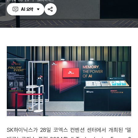
2024-08-29
SK하이닉스
AI 요약
공
유
하
기
SK하이닉스가 28일 코엑스 컨벤션 센터에서 개최된 ‘델