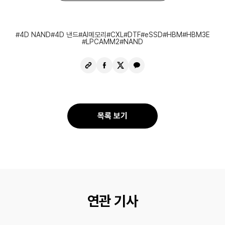
4D NAND
4D 낸드
AI메모리
CXL
DTF
eSSD
HBM
HBM3E
LPCAMM2
NAND
URL
페
X
카
복
이
공
카
사
스
유
오
북
톡
공
공
목록 보기
유
유
연관 기사