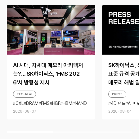
AI 시대, 차세대 메모리 아키텍처
SK하이닉스, 
는?… SK하이닉스, ‘FMS 202
표준 규격 공개…
6’서 방향성 제시
메모리 해법 
TECH&AI
PRESS
CXL
DRAM
FMS
HBF
HBM
NAND
4D 낸드
AI 메
SSD
스토리지
2026-08-07
2026-08-04