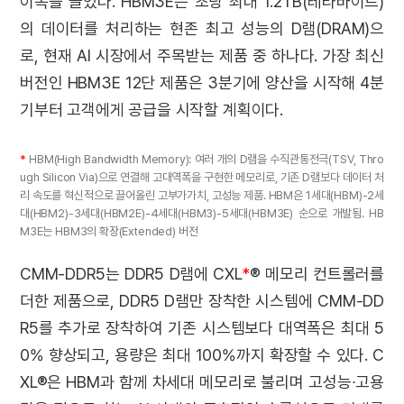
이목을 끌었다. HBM3E는 초당 최대 1.2TB(테라바이트)
의 데이터를 처리하는 현존 최고 성능의 D램(DRAM)으
로, 현재 AI 시장에서 주목받는 제품 중 하나다. 가장 최신
버전인 HBM3E 12단 제품은 3분기에 양산을 시작해 4분
기부터 고객에게 공급을 시작할 계획이다.
*
HBM(High Bandwidth Memory): 여러 개의 D램을 수직관통전극(TSV, Thro
ugh Silicon Via)으로 연결해 고대역폭을 구현한 메모리로, 기존 D램보다 데이터 처
리 속도를 혁신적으로 끌어올린 고부가가치, 고성능 제품. HBM은 1세대(HBM)-2세
대(HBM2)-3세대(HBM2E)-4세대(HBM3)-5세대(HBM3E) 순으로 개발됨. HB
M3E는 HBM3의 확장(Extended) 버전
CMM-DDR5는 DDR5 D램에 CXL
*
® 메모리 컨트롤러를
더한 제품으로, DDR5 D램만 장착한 시스템에 CMM-DD
R5를 추가로 장착하여 기존 시스템보다 대역폭은 최대 5
0% 향상되고, 용량은 최대 100%까지 확장할 수 있다. C
XL®은 HBM과 함께 차세대 메모리로 불리며 고성능∙고용