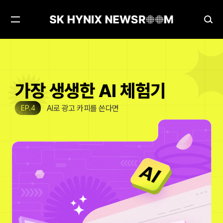
메
검
뉴
색
열
창
기
열
기
가장 생생한 AI 체험기
AI로 광고 카피를 쓴다면
EP.4