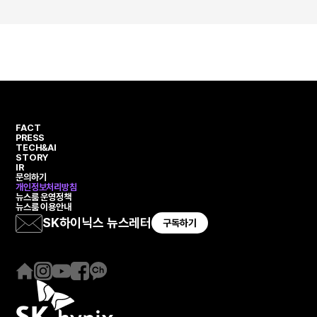
FACT
PRESS
TECH&AI
STORY
IR
문의하기
개인정보처리방침
뉴스룸 운영정책
뉴스룸 이용안내
SK하이닉스 뉴스레터
구독하기
홈
인
유
페
카
페
스
튜
이
카
이
타
브
스
오