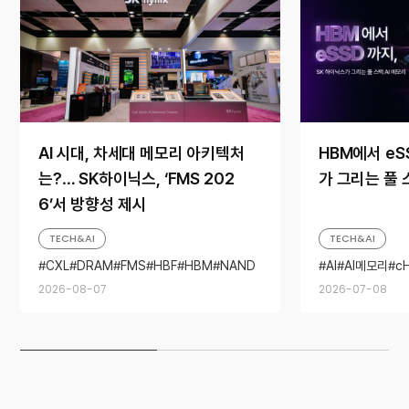
AI 시대, 차세대 메모리 아키텍처
HBM에서 eS
는?… SK하이닉스, ‘FMS 202
가 그리는 풀 
6’서 방향성 제시
TECH&AI
TECH&AI
CXL
DRAM
FMS
HBF
HBM
NAND
AI
AI메모리
c
SSD
HBM
NAND
2026-08-07
2026-07-08