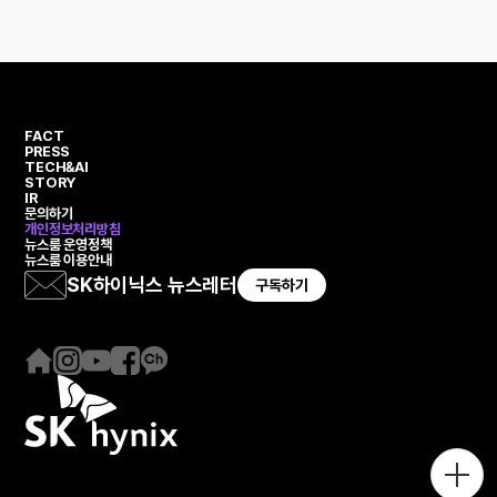
FACT
PRESS
TECH&AI
STORY
IR
문의하기
개인정보처리방침
뉴스룸 운영정책
뉴스룸 이용안내
SK하이닉스 뉴스레터
구독하기
홈
인
유
페
카
페
스
튜
이
카
이
타
브
스
오
지
그
북
채
램
널
메