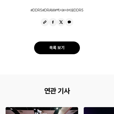
DDR5
DRAM
백서
서버용DDR5
URL
페
X
카
복
이
공
카
사
스
유
오
북
톡
공
공
목록 보기
유
유
연관 기사