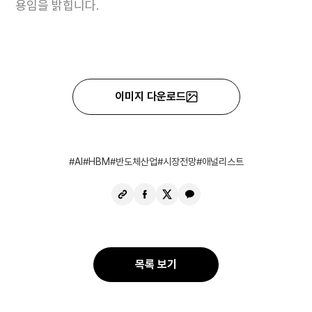
용임을 밝힙니다.
이미지 다운로드
AI
HBM
반도체산업
시장전망
애널리스트
URL
페
X
카
복
이
공
카
사
스
유
오
북
톡
공
공
목록 보기
유
유