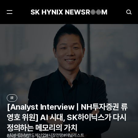
메
검
뉴
색
열
창
[Analyst Interview | NH투자증권 류영호 위원] AI 시대, SK하이닉스가 다시 정의하는 메모리의 가치
IR
기
열
기
IR
[Analyst Interview | NH투자증권 류
영호 위원] AI 시대, SK하이닉스가 다시
정의하는 메모리의 가치
AI
HBM
반도체산업
시장전망
애널리스트