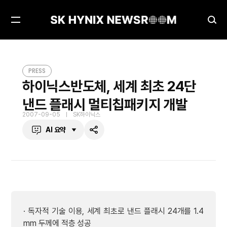
메
검
뉴
색
열
창
하이닉스반도체, 세계 최초 24단 낸드 플래시 멀티칩패키지 개발
PRESS
기
열
PRESS
기
하이닉스반도체, 세계 최초 24단
낸드 플래시 멀티칩패키지 개발
2007-09-05
SK하이닉스
AI 요약
공
유
하
기
· 독자적 기술 이용, 세계 최초로 낸드 플래시 24개를 1.4
mm 두께에 적층 성공