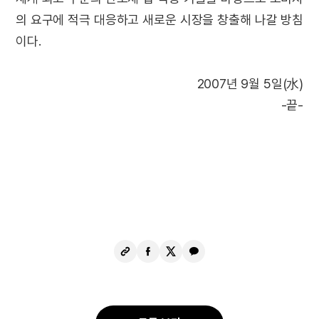
의 요구에 적극 대응하고 새로운 시장을 창출해 나갈 방침
이다.
2007년 9월 5일(水)
-끝-
URL
페
X
카
복
이
공
카
사
스
유
오
북
톡
공
공