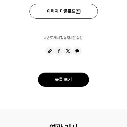
이미지 다운로드
반도체시장동향
윤종성
URL
페
X
카
복
이
공
카
사
스
유
오
북
톡
공
공
목록 보기
유
유