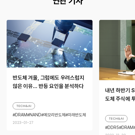
연관 기사
반도체 겨울, 그럼에도 우려스럽지
않은 이유… 반등 요인을 분석하다
내년 하반기 
도체 주식에 
TECH&AI
DRAM
NAND
메모리반도체
미래반도체
TECH&AI
반도체시장동향
반도체트렌드
2023-01-27
DDR5
DRAM
메모리반도체