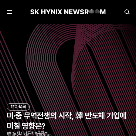
메
검
뉴
색
열
창
미·중 무역전쟁의 시작, 韓 반도체 기업에 미칠 영향은?
TECH&AI
기
열
기
TECH&AI
미·중 무역전쟁의 시작, 韓 반도체 기업에
미칠 영향은?
반도체시장동향
윤종성