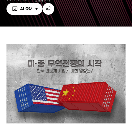
2018-07-25
윤종성 기자
AI 요약
공
유
하
기