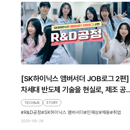
판
형
형
[SK하이닉스 앰버서더 JOB로그 2편]
차세대 반도체 기술을 현실로, 제조 공
개발의 프론트 라인 ‘R&D공정’
TECH&AI
STORY
R&D공정
SK하이닉스 앰버서더
인재상
채용
취업
2025-05-28