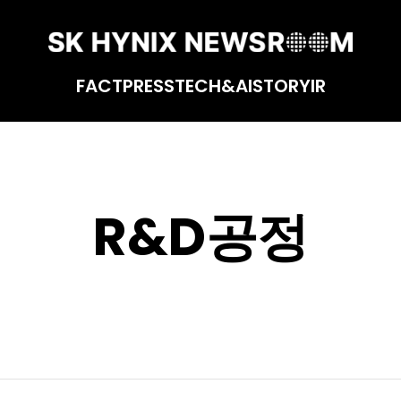
FACT
PRESS
TECH&AI
STORY
IR
R&D공정