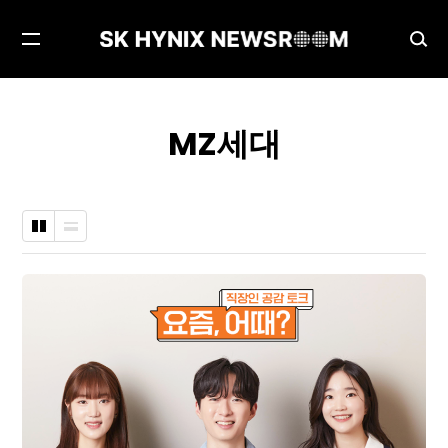
메
검
뉴
색
열
창
기
열
MZ세대
기
바
나
둑
열
판
형
형