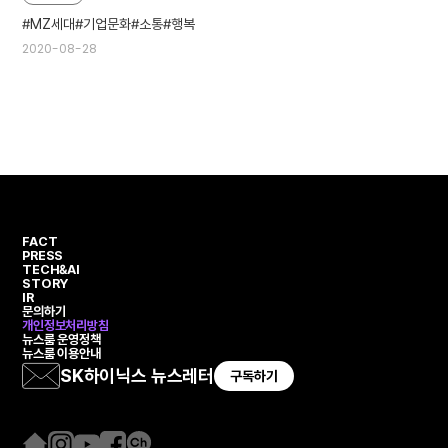
MZ세대
기업문화
소통
행복
2020-08-28
FACT
PRESS
TECH&AI
STORY
IR
문의하기
개인정보처리방침
뉴스룸 운영정책
뉴스룸 이용안내
SK하이닉스 뉴스레터
구독하기
홈
인
유
페
카