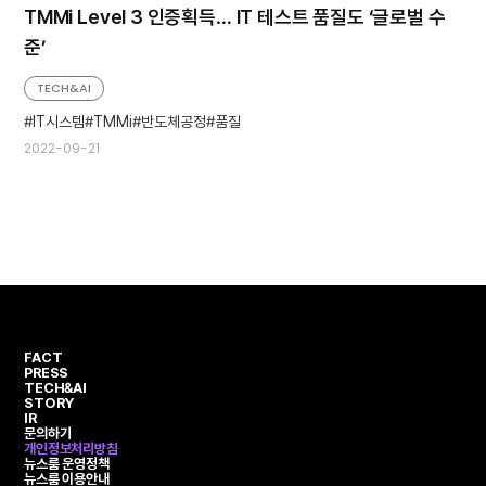
TMMi Level 3 인증획득… IT 테스트 품질도 ‘글로벌 수
준’
TECH&AI
IT시스템
TMMi
반도체공정
품질
2022-09-21
FACT
PRESS
TECH&AI
STORY
IR
문의하기
개인정보처리방침
뉴스룸 운영정책
뉴스룸 이용안내