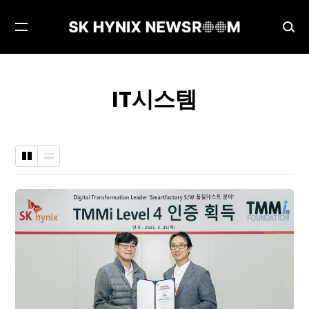
메
검
뉴
색
열
창
기
열
IT시스템
기
바
나
둑
열
판
형
형